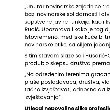
„Unutar novinarske zajednice tre
bazi novinarske solidarnosti i o
sopstvene javne funkcije, kao i 
Rudić. Upozorava i kako je tog d
Istovremeno, medijske kuće bi tr
novinarske etike, sa ciljem jačan
S tim stavom slaže se i Husarić-
produbio skepsu društva prema n
„Na određenim terenima građani,
plaše poslodavaca, društva, vlasti
tačno izvještavati, odnosno da iza
izvještavanja“.
Utjecaj nepovoljne slike profesi