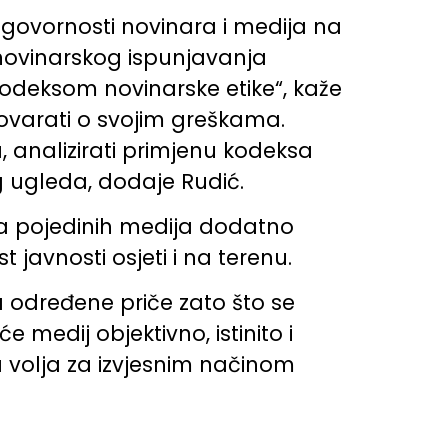
dgovornosti novinara i medija na
a novinarskog ispunjavanja
 kodeksom novinarske etike“, kaže
govarati o svojim greškama.
, analizirati primjenu kodeksa
og ugleda, dodaje Rudić.
nja pojedinih medija dodatno
avnosti osjeti i na terenu.
 određene priče zato što se
e medij objektivno, istinito i
ka volja za izvjesnim načinom