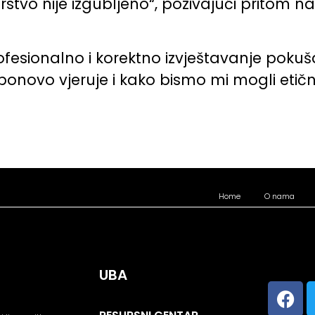
vo nije izgubljeno“, pozivajući pritom na
rofesionalno i korektno izvještavanje pokuš
novo vjeruje i kako bismo mi mogli etičnije
Home
O nama
UBA