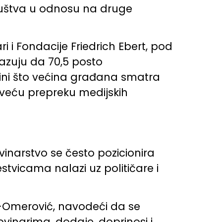
 društva u odnosu na druge
i i Fondacije Friedrich Ebert, pod
pokazuju da 70,5 posto
čini što većina građana smatra
ajveću prepreku medijskih
ovinarstvo se često pozicionira
stvicama nalazi uz političare i
ić-Omerović, navodeći da se
ovinarima, dodaje, doprinosi i