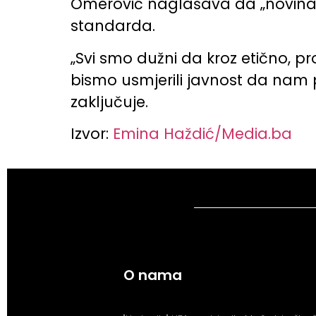
Omerović naglašava da „novinarst
standarda.
„Svi smo dužni da kroz etično, p
bismo usmjerili javnost da nam po
zaključuje.
Izvor:
Emina Haždić/Media.ba
O nama