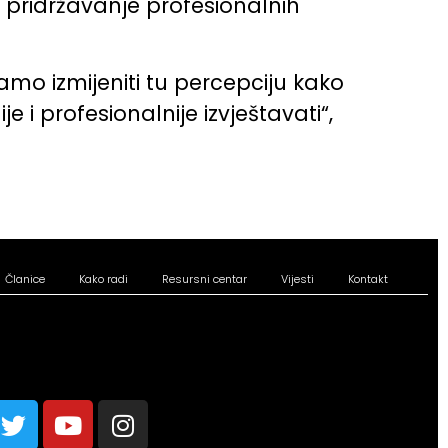
 pridržavanje profesionalnih
amo izmijeniti tu percepciju kako
 i profesionalnije izvještavati“,
Članice
Kako radi
Resursni centar
Vijesti
Kontakt