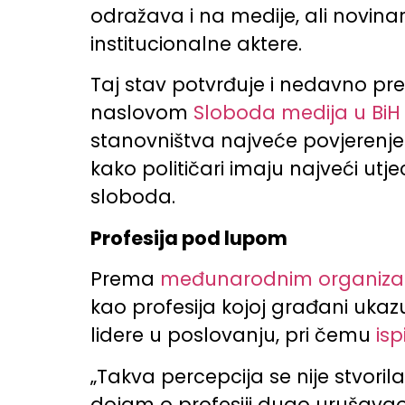
odražava i na medije, ali novinar
institucionalne aktere.
Taj stav potvrđuje i nedavno prez
naslovom
Sloboda medija u BiH 
stanovništva najveće povjerenje
kako političari imaju najveći ut
sloboda.
Profesija pod lupom
Prema
međunarodnim organizaci
kao profesija kojoj građani ukazu
lidere u poslovanju, pri čemu
isp
„Takva percepcija se nije stvori
dojam o profesiji dugo urušavao t