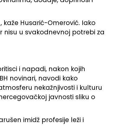
a, kaže Husarić-Omerović. Iako
jer nisu u svakodnevnoj potrebi za
itisci i napadi, nakon kojih
 BH novinari, navodi kako
tmosferu nekažnjivosti i kulturu
hercegovačkoj javnosti sliku o
ušen imidž profesije leži i