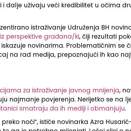
i i dalje uživaju veći kredibilitet u očima
entirano istraživanje Udruženja BH novinar
iz perspektive građana/ki
, čiji rezultati 
 iskazuje novinarima. Problematičnim se 
jecaj na rad medija, prepoznajući ih kao n
jama za istraživanje javnog mnijenja
, n
ju najmanje povjerenja. Nerijetko se na lje
itanici smatraju da ih mediji i obmanjuju
.
la preko noći“, ističe novinarka Azra Husar
e ga je potrebno mijenjati. Lošoj slici o n