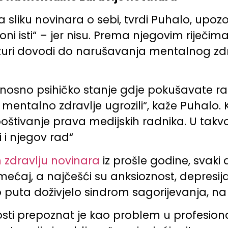
 sliku novinara o sebi, tvrdi Puhalo, upoz
 oni isti“ – jer nisu. Prema njegovim riječi
nzuri dovodi do narušavanja mentalnog zd
odnosno psihičko stanje gdje pokušavate ra
 mentalno zdravlje ugrozili“, kaže Puhalo. 
oštivanje prava medijskih radnika. U takvoj 
 i njegov rad“
 zdravlju novinara
iz prošle godine, svaki 
ećaj, a najčešći su anksioznost, depresij
ko puta doživjelo sindrom sagorijevanja, na 
osti prepoznat je kao problem u profesion