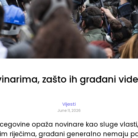
vinarima, zašto ih građani vide
Vijesti
June 11, 2026
ercegovine opaža novinare kao sluge vlasti
vim riječima, građani generalno nemaju povj