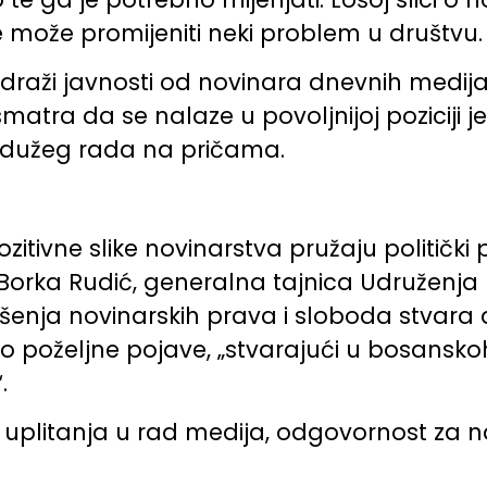
 može promijeniti neki problem u društvu.
 draži javnosti od novinara dnevnih medij
smatra da se nalaze u povoljnijoj poziciji 
 dužeg rada na pričama.
ivne slike novinarstva pružaju politički pr
. Borka Rudić, generalna tajnica Udruženja
šenja novinarskih prava i sloboda stvara a
o poželjne pojave, „stvarajući u bosansko
.
uplitanja u rad medija, odgovornost za nar