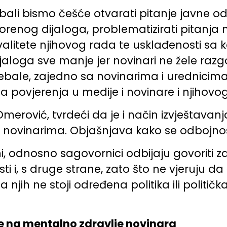
bali bismo češće otvarati pitanje javne o
tvorenog dijaloga, problematizirati pitanj
kvalitete njihovog rada te usklađenosti sa
ijaloga sve manje jer novinari ne žele raz
ebale, zajedno sa novinarima i urednicima
ja povjerenja u medije i novinare i njihov
Omerović, tvrdeći da je i način izvještava
ovinarima. Objašnjava kako se odbojnost j
 odnosno sagovornici odbijaju govoriti za
 i, s druge strane, zato što ne vjeruju da ć
 njih ne stoji određena politika ili politič
je na mentalno zdravlje novinara