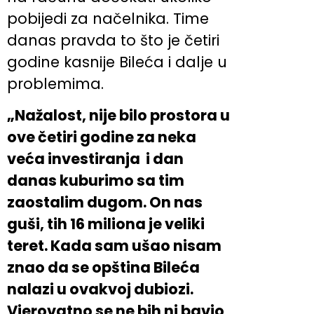
pobijedi za načelnika. Time
danas pravda to što je četiri
godine kasnije Bileća i dalje u
problemima.
„Nažalost, nije bilo prostora u
ove četiri godine za neka
veća investiranja i dan
danas kuburimo sa tim
zaostalim dugom. On nas
guši, tih 16 miliona je veliki
teret. Kada sam ušao nisam
znao da se opština Bileća
nalazi u ovakvoj dubiozi.
Vjerovatno se ne bih ni bavio