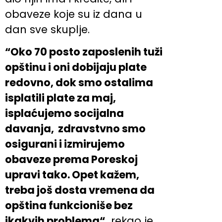
obaveze koje su iz dana u
dan sve skuplje.
“Oko 70 posto zaposlenih tuži
opštinu i oni dobijaju plate
redovno, dok smo ostalima
isplatili plate za maj,
isplaćujemo socijalna
davanja, zdravstvno smo
osigurani i izmirujemo
obaveze prema Poreskoj
upravi tako. Opet kažem,
treba još dosta vremena da
opština funkcioniše bez
ikakvih problema“,
rekao je