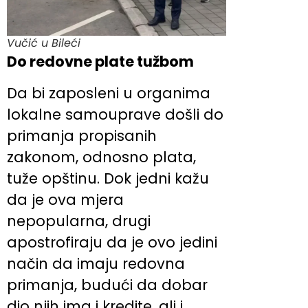
Vučić u Bileći
Do redovne plate tužbom
Da bi zaposleni u organima
lokalne samouprave došli do
primanja propisanih
zakonom, odnosno plata,
tuže opštinu. Dok jedni kažu
da je ova mjera
nepopularna, drugi
apostrofiraju da je ovo jedini
način da imaju redovna
primanja, budući da dobar
dio njih ima i kredite, ali i