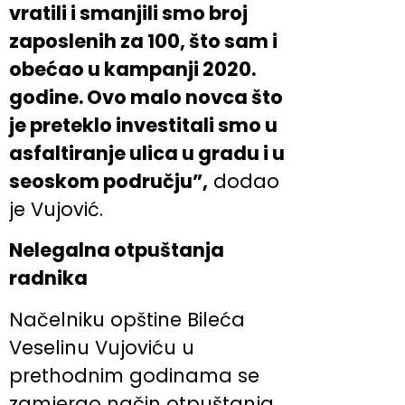
vratili i smanjili smo broj
zaposlenih za 100, što sam i
obećao u kampanji 2020.
godine. Ovo malo novca što
je preteklo investitali smo u
asfaltiranje ulica u gradu i u
seoskom području”,
dodao
je Vujović.
Nelegalna otpuštanja
radnika
Načelniku opštine Bileća
Veselinu Vujoviću u
prethodnim godinama se
zamjerao način otpuštanja