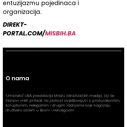
entuzijazmu pojedinaca i
organizacija.
DIREKT-
PORTAL.COM/
MISBIH.BA
O nama
"Umbrella" UBA predstavlja Mrežu istraživačkih medija, čiji će
članovi vršiti pritisak na javnost izvještavajući o protuzakonitim,
koruptivnim, nelegalnim i drugim radnjama koje nagrizaju
društveni sistem u Bosni i Hercegovini.