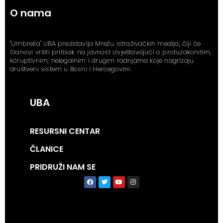
O nama
"Umbrella" UBA predstavlja Mrežu istraživačkih medija, čiji će
članovi vršiti pritisak na javnost izvještavajući o protuzakonitim,
koruptivnim, nelegalnim i drugim radnjama koje nagrizaju
društveni sistem u Bosni i Hercegovini.
UBA
RESURSNI CENTAR
ČLANICE
PRIDRUŽI NAM SE