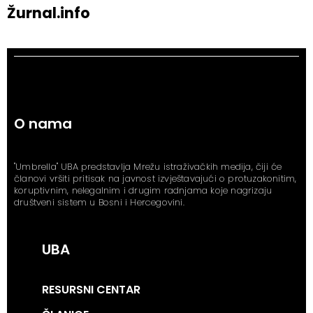
Žurnal.info
O nama
"Umbrella" UBA predstavlja Mrežu istraživačkih medija, čiji će
članovi vršiti pritisak na javnost izvještavajući o protuzakonitim,
koruptivnim, nelegalnim i drugim radnjama koje nagrizaju
društveni sistem u Bosni i Hercegovini.
UBA
RESURSNI CENTAR