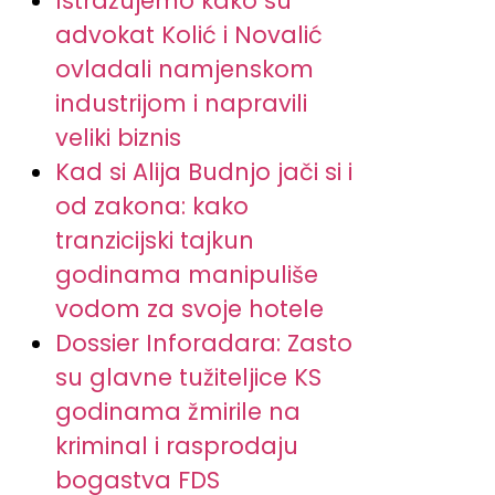
Istražujemo kako su
advokat Kolić i Novalić
ovladali namjenskom
industrijom i napravili
veliki biznis
Kad si Alija Budnjo jači si i
od zakona: kako
tranzicijski tajkun
godinama manipuliše
vodom za svoje hotele
Dossier Inforadara: Zasto
su glavne tužiteljice KS
godinama žmirile na
kriminal i rasprodaju
bogastva FDS