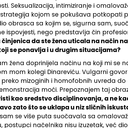
ti. Seksualizacija, intimiziranje i omalovaž
rategija kojom se pokušava potkopati pro
 dio obrasca sa kojim se, sigurna sam, s
ične ispovjesti, nego predstavlja čin profes
u činjenica da ste žena uticala na način n
oji se ponavlja i u drugim situacijama?
sam žena doprinijela načinu na koji mi se 
m mom kolegi Dinareviću. Vulgarni govor 
, preko mizoginih i homofobnih uvreda do p
demonstracija moći. Prepoznajem taj obra
isti kao sredstvo disciplinovanja, a ne 
o zato što se uklapa u niz sličnih isku
sam se više puta suočavala sa omalovaža
, postupci načelnika nisu izuzetak, već d