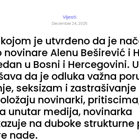
Vijesti
December 24, 2025
kojom je utvrđeno da je nač
o novinare Alenu Beširević i
dan u Bosni i Hercegovini. U 
šava da je odluka važna poru
je, seksizam i zastrašivanje 
ložaju novinarki, pritiscima, 
a unutar medija, novinarka
azuje na duboke strukturne p
re nade.