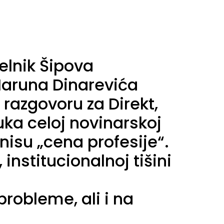
elnik Šipova
 Haruna Dinarevića
razgovoru za Direkt,
ka celoj novinarskoj
nisu „cena profesije“.
institucionalnoj tišini
robleme, ali i na