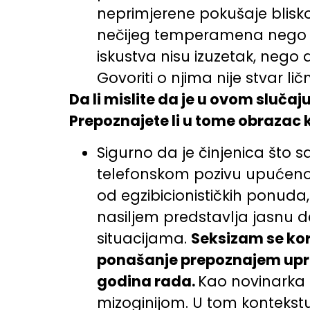
neprimjerene pokušaje bliskos
nečijeg temperamena nego st
iskustva nisu izuzetak, nego
Govoriti o njima nije stvar l
Da li mislite da je u ovom slučaj
Prepoznajete li u tome obrazac k
Sigurno da je činjenica što 
telefonskom pozivu upućeno
od egzibicionističkih ponuda
nasiljem predstavlja jasnu 
situacijama.
Seksizam se kor
ponašanje prepoznajem uprav
godina rada.
Kao novinarka 
mizoginijom. U tom kontekstu