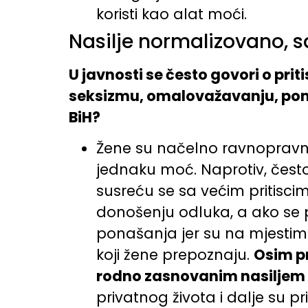
koristi kao alat moći.
Nasilje normalizovano, s
U javnosti se često govori o pri
seksizmu, omalovažavanju, pomi
BiH?
Žene su načelno ravnopravne
jednaku moć. Naprotiv, čest
susreću se sa većim pritisc
donošenju odluka, a ako se
ponašanja jer su na mjestima
koji žene prepoznaju.
Osim pr
rodno zasnovanim nasiljem k
privatnog života i dalje su p