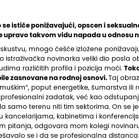
se ističe ponižavajući, opscen i seksualn
ene upravo takvom vidu napada u odnosu 
iskustvu, mnogo češće izložene ponižava
istraživačka novinarka veliki dio posla o
ima različitih profila i pozicija moći.
Toko
bile zasnovane na rodnoj osnovi.
Taj obra
muškim“, poput energetike, šumarstva ili r
 profesionalni zadatak, već kao odstupanje
 samo terenu niti tim sektorima. On se je
 u kancelarijama, kabinetima i konferenci
jam pitanja, odgovara mom kolegi novinar
 Dešavalo se i da se profesionalna distanc