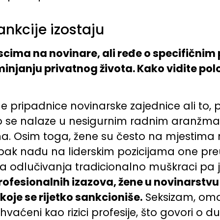
ankcije izostaju
tiscima na novinare, ali ređe o specifičnim
njanju privatnog života. Kako vidite pol
 pripadnice novinarske zajednice ali to, 
o se nalaze u nesigurnim radnim aranžman
ima. Osim toga, žene su često na mjestima
 pak nađu na liderskim pozicijama one p
 odlučivanja tradicionalno muškraci pa je
ofesionalnih izazova, žene u novinarstv
oje se rijetko sankcioniše.
Seksizam, omal
rihvaćeni kao rizici profesije, što govori