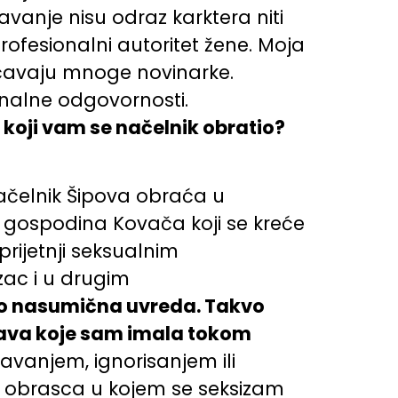
avanje nisu odraz karktera niti
fesionalni autoritet žene. Moja
uočavaju mnoge novinarke.
ionalne odgovornosti.
a koji vam se načelnik obratio?
načelnik Šipova obraća u
gospodina Kovača koji se kreće
rijetnji seksualnim
zac i u drugim
kao nasumična uvreda. Takvo
stava koje sam imala tokom
vanjem, ignorisanjem ili
io obrasca u kojem se seksizam