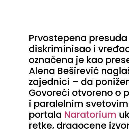
Prvostepena presuda 
diskriminisao i vređa
označena je kao prese
Alena Beširević nagla
zajednici – da ponižen
Govoreći otvoreno o po
i paralelnim svetovim
portala
Naratorium
uk
retke, dragocene izvo