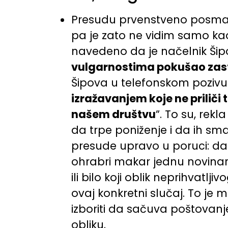
Presudu prvenstveno posmat
pa je zato ne vidim samo kao 
navedeno da je načelnik Šip
vulgarnostima pokušao zastraš
Šipova u telefonskom poziv
izražavanjem koje ne priliči
našem društvu
”. To su, rek
da trpe poniženje i da ih s
presude upravo u poruci: da i
ohrabri makar jednu novinark
ili bilo koji oblik neprihvatl
ovaj konkretni slučaj. To je
izboriti da sačuva poštovanje
obliku.