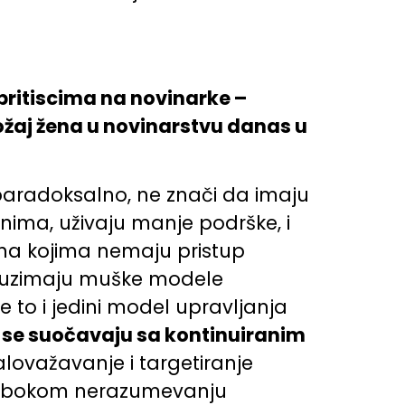
 pritiscima na novinarke –
ožaj žena u novinarstvu danas u
paradoksalno, ne znači da imaju
ima, uživaju manje podrške, i
 na kojima nemaju pristup
reuzimaju muške modele
 to i jedini model upravljanja
u se suočavaju sa kontinuiranim
ovažavanje i targetiranje
 o dubokom nerazumevanju