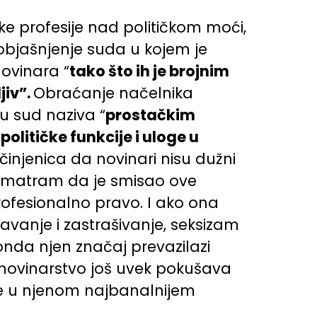
 profesije nad političkom moći,
 objašnjenje suda u kojem je
ovinara “
tako što ih je brojnim
jiv”.
Obraćanje načelnika
 sud naziva “
prostačkim
olitičke funkcije i uloge u
 činjenica da novinari nisu dužni
. Smatram da je smisao ove
profesionalno pravo. I ako ona
avanje i zastrašivanje, seksizam
, onda njen značaj prevazilazi
e novinarstvo još uvek pokušava
cije u njenom najbanalnijem