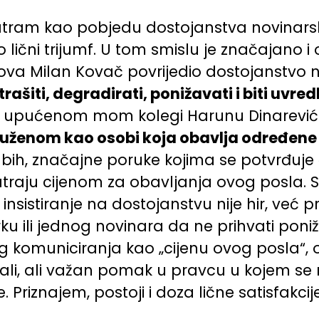
ram kao pobjedu dostojanstva novinarske
lični trijumf. U tom smislu je značajano i
ova Milan Kovač povrijedio dostojanstvo n
iti, degradirati, ponižavati i biti uvredl
u upućenom mom kolegi Harunu Dinareviću
 tuženom kao osobi koja obavlja određene p
la bih, značajne poruke kojima se potvrđuje
matraju cijenom za obavljanja ovog posla
nsistiranje na dostojanstvu nije hir, već 
u ili jednog novinara da ne prihvati poniž
jivog komuniciranja kao „cijenu ovog posla“
 mali, ali važan pomak u pravcu u kojem s
. Priznajem, postoji i doza lične satisfak