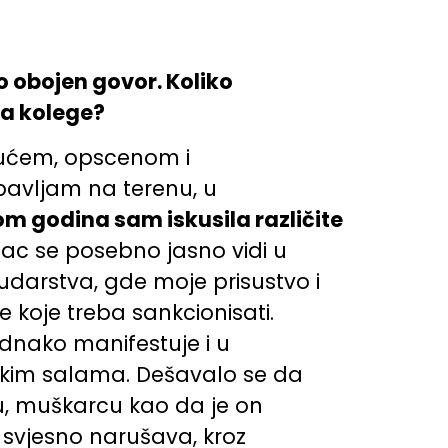
o obojen govor. Koliko
na kolege?
jućem, opscenom i
bavljam na terenu, u
m godina sam iskusila različite
zac se posebno jasno vidi u
udarstva, gde moje prisustvo i
 koje treba sankcionisati.
dnako manifestuje i u
jskim salama. Dešavalo se da
u, muškarcu kao da je on
a svjesno narušava, kroz