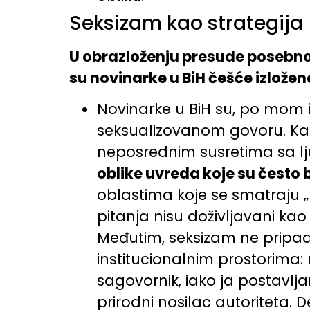
Seksizam kao strategija
U obrazloženju presude posebno 
su novinarke u BiH češće izlož
Novinarke u BiH su, po mom 
seksualizovanom govoru. Kao 
neposrednim susretima sa ljud
oblike uvreda koje su često 
oblastima koje se smatraju „
pitanja nisu doživljavani kao
Međutim, seksizam ne pripada
institucionalnim prostorima:
sagovornik, iako ja postavl
prirodni nosilac autoriteta.