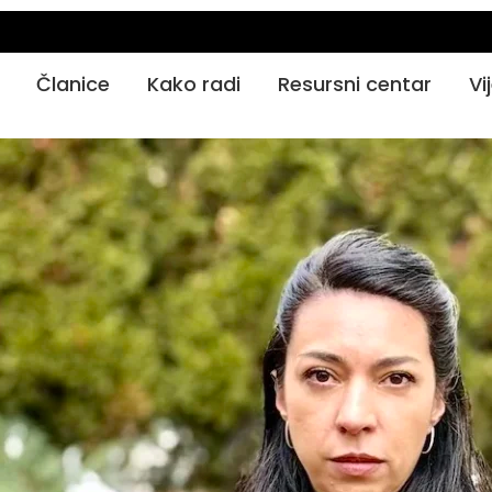
Članice
Kako radi
Resursni centar
Vi