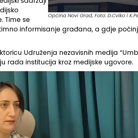
edijski sadržaji
dijsko
Općina Novi Grad, Foto: D.Cviko i K.P
e. Time se
itimno informisanje građana, a gdje počin
rektoricu Udruženja nezavisnih medija “Umb
ju rada institucija kroz medijske ugovore.