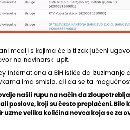
ni mediji s kojima će biti zaključeni ugovor
or na novinarski upit.
y Internationala BiH ističe da izuzimanje 
kama ima smisla, ali da se ta mogućnost 
ovdje našli rupu na način da zloupotrebl
 poslove, koji su često preplaćeni. Bilo k
r uzme velika količina novca koja se za o