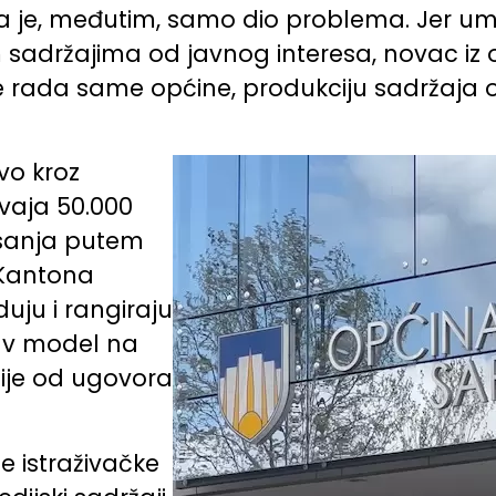
 je, međutim, samo dio problema. Jer um
adržajima od javnog interesa, novac iz 
rada same općine, produkciju sadržaja o 
vo kroz
vaja 50.000
sanja putem
 Kantona
duju i rangiraju
kav model na
nije od ugovora
 istraživačke