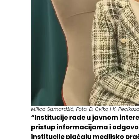
Milica Samardžić, Foto: D. Cviko i K. Pecikoz
“Institucije rade u javnom inte
pristup informacijama i odgovo
institucije plaćaju medijsko pra