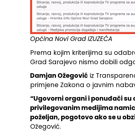
Općina Novi Grad IZUZEĆA
Prema kojim kriterijima su odabra
Grad Sarajevo nismo dobili odgov
Damjan Ožegović
iz Transparenc
primjene Zakona o javnim nabav
“Ugovorni organi i ponuđači su 
privilegovanim medijima namicali
poželjan, pogotovo ako se u obzi
Ožegović.