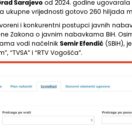
Grad Sarajevo
od 2024. godine ugovarala 
vora ukupne vrijednosti gotovo 260 hiljada 
voreni i konkurentni postupci javnih nabav
ne Zakona o javnim nabavkama BiH. Osim s
nama vodi načelnik
Semir Efendić
(SBiH), j
m”, “TVSA” i “RTV Vogošća”.