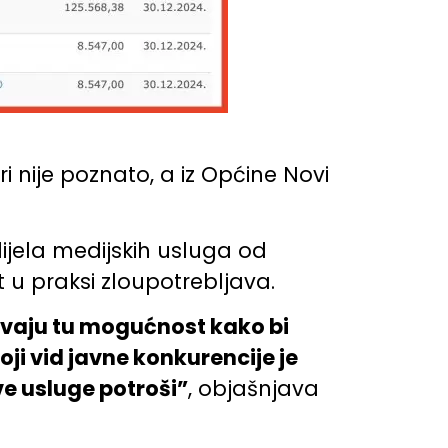
i nije poznato, a iz Općine Novi
dijela medijskih usluga od
u praksi zloupotrebljava.
javaju tu mogućnost kako bi
oji vid javne konkurencije je
ve usluge potroši”
, objašnjava