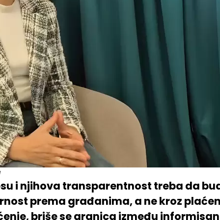
a
resu i njihova transparentnost treba da b
rnost prema građanima, a ne kroz plaćen
ćenje, briše se granica između informisan