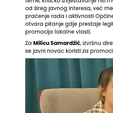
teme, kritičko izvještavanje niti m
od šireg javnog interesa, već me
praćenje rada i aktivnosti Općin
otvara pitanje gdje prestaje leg
promocija lokalne vlasti.
Za
Milicu Samardžić
, izvršnu di
se javni novac koristi za promoci