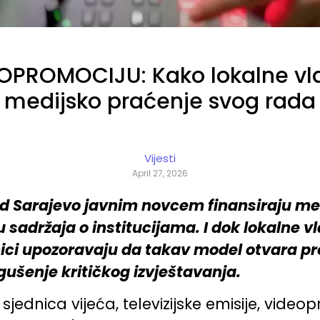
ROMOCIJU: Kako lokalne vlas
medijsko praćenje svog rada
Vijesti
April 27, 2026
d Sarajevo javnim novcem finansiraju med
 sadržaja o institucijama. I dok lokalne vl
i upozoravaju da takav model otvara prost
gušenje kritičkog izvještavanja.
jednica vijeća, televizijske emisije, videopr