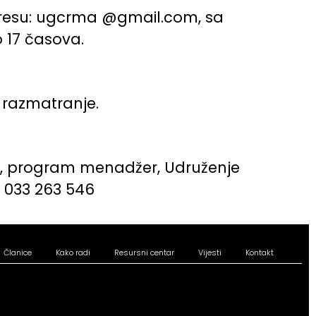
adresu: ugcrma @gmail.com, sa
 17 časova.
u razmatranje.
ić, program menadžer, Udruženje
n: 033 263 546
Članice
Kako radi
Resursni centar
Vijesti
Kontakt