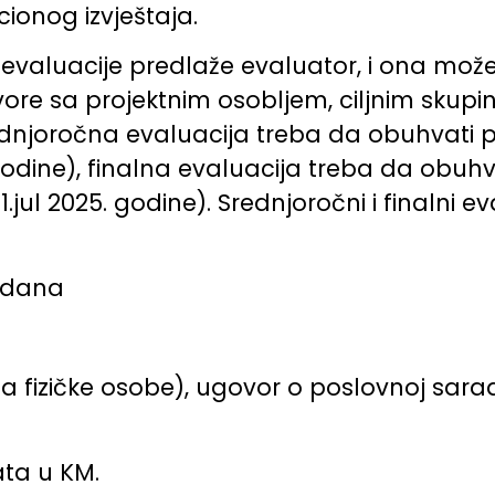
ionog izvještaja.
valuacije predlaže evaluator, i ona može u
re sa projektnim osobljem, ciljnim skupin
Srednjoročna evaluacija treba da obuhvati p
godine), finalna evaluacija treba da obuhvat
1.jul 2025. godine). Srednjoročni i finalni e
 dana
za fizičke osobe), ugovor o poslovnoj saradn
ata u KM.