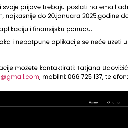
i svoje prijave trebaju poslati na email 
”, najkasnije do 20.januara 2025.godine do
aplikaciju i finansijsku ponudu.
 roka i nepotpune aplikacije se neće uzeti 
cije možete kontaktirati: Tatjana Udovič
ic@gmail.com
, mobilni: 066 725 137, telefo
Home
O nama