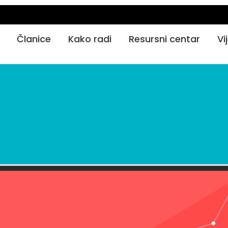
Članice
Kako radi
Resursni centar
Vi