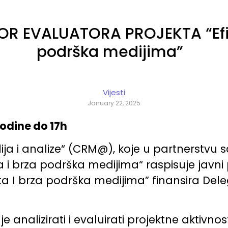
OR EVALUATORA PROJEKTA “Efik
podrška medijima”
Vijesti
January 22, 2025
godine do 17h
ija i analize“ (CRM@), koje u partnerstvu
a i brza podrška medijima“ raspisuje javni
ita I brza podrška medijima” finansira Dele
nalizirati i evaluirati projektne aktivnosti