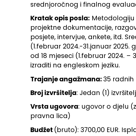
srednjoročnog i finalnog evaluac
Kratak opis posla:
Metodologiju e
projektne dokumentacije, razgovo
posjete, intervjue, ankete, itd. 
(1.februar 2024.-31.januar 2025. 
od 18 mjeseci (1.februar 2024. – 3
izraditi na engleskom jeziku.
Trajanje angažmana:
35 radnih
Broj izvršitelja
: Jedan (1) izvršitelj
Vrsta ugovora
: ugovor o djelu (
pravna lica)
Budžet
(bruto): 3700,00 EUR. Ispl