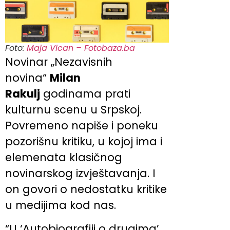
Foto:
Maja Vican – Fotobaza.ba
Novinar „Nezavisnih
novina“
Milan
Rakulj
godinama prati
kulturnu scenu u Srpskoj.
Povremeno napiše i poneku
pozorišnu kritiku, u kojoj ima i
elemenata klasičnog
novinarskog izvještavanja. I
on govori o nedostatku kritike
u medijima kod nas.
“U ‘Autobiografiji o drugima’