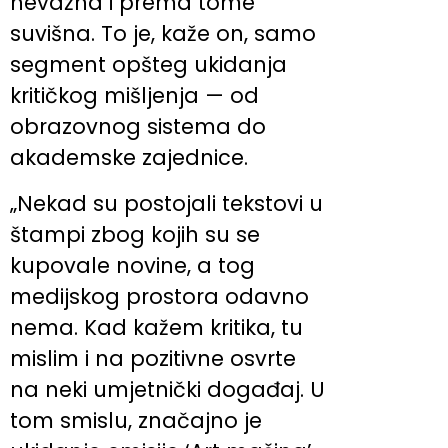
nevažna i prema tome
suvišna. To je, kaže on, samo
segment opšteg ukidanja
kritičkog mišljenja — od
obrazovnog sistema do
akademske zajednice.
„Nekad su postojali tekstovi u
štampi zbog kojih su se
kupovale novine, a tog
medijskog prostora odavno
nema. Kad kažem kritika, tu
mislim i na pozitivne osvrte
na neki umjetnički događaj. U
tom smislu, značajno je