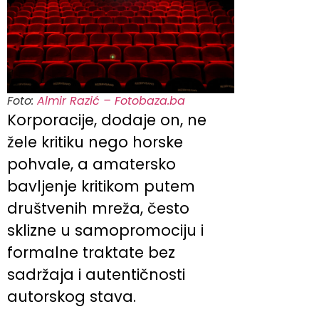
Foto:
Almir Razić – Fotobaza.ba
Korporacije, dodaje on, ne
žele kritiku nego horske
pohvale, a amatersko
bavljenje kritikom putem
društvenih mreža, često
sklizne u samopromociju i
formalne traktate bez
sadržaja i autentičnosti
autorskog stava.