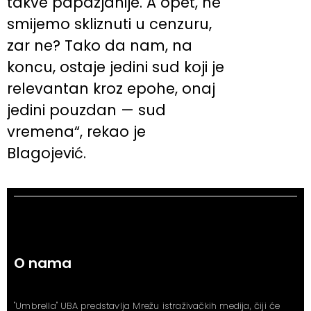
takve papazjanije. A opet, ne
smijemo skliznuti u cenzuru,
zar ne? Tako da nam, na
koncu, ostaje jedini sud koji je
relevantan kroz epohe, onaj
jedini pouzdan — sud
vremena“, rekao je
Blagojević.
O nama
"Umbrella" UBA predstavlja Mrežu istraživačkih medija, čiji će