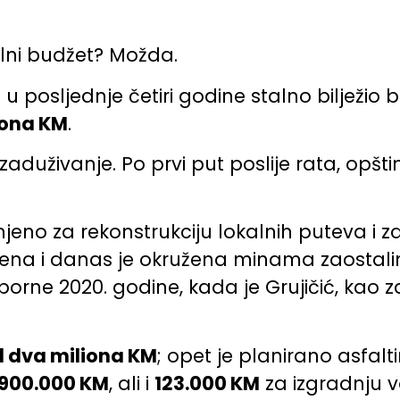
kalni budžet? Možda.
je u posljednje četiri godine stalno bilježio 
iona KM
.
 zaduživanje. Po prvi put poslije rata, opšt
njeno za rekonstrukciju lokalnih puteva i z
jena i danas je okružena minama zaostalim
orne 2020. godine, kada je Grujičić, kao za
d dva miliona KM
; opet je planirano asfalt
900.000 KM
, ali i
123.000 KM
za izgradnju 