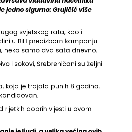
 završava vladavina načelnika
e jedno sigurno: Grujičić više
rugog svjetskog rata, kao i
jedini u BiH predizborn kampanju
du, neka samo dva sata dnevno.
o i sokovi, Srebreničani su željni
 koja je trajala punih 8 godina.
i kandidovan.
rijetkih dobrih vijesti u ovom
nje je ljudi, a velika većina ovih