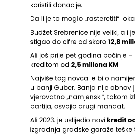
koristili donacije.
Da li je to moglo „rasteretiti“ lo
Budžet Srebrenice nije veliki, ali 
stigao do cifre od skoro
12,8 mil
Ali još prije pet godina počinje –
kreditom od
2,5 miliona KM
.
Najviše tog novca je bilo namije
u banji Guber. Banja nije obnovl
vjerovatno „namjenski“, tokom izb
partija, osvojio drugi mandat.
Ali 2023. je uslijedio novi
kredit o
izgradnja gradske garaže teške