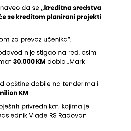
“, naveo da se
„kreditna sredstva
e se kreditom planirani projekti
nom za prevoz učenika”.
odovod nije stigao na red, osim
ima“
30.000 KM
dobio „Mark
 od opštine dobile na tenderima i
milion KM
.
ješnh privrednika“, kojima je
predsjednik Vlade RS Radovan