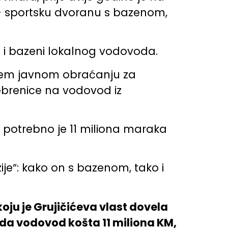
 – sportsku dvoranu s bazenom,
i i bazeni lokalnog vodovoda.
dnjem javnom obraćanju za
ebrenice na vodovod iz
, potrebno je 11 miliona maraka
je“: kako on s bazenom, tako i
oju je Grujičićeva vlast dovela
 da vodovod košta 11 miliona KM,