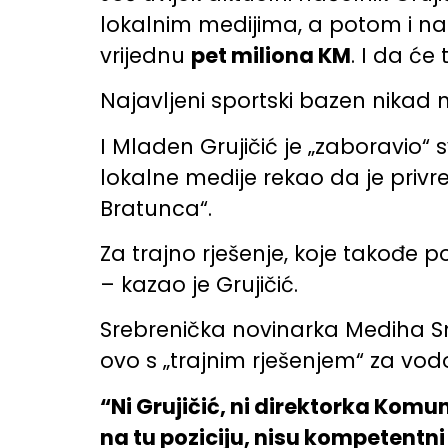
lokalnim medijima, a potom i na
vrijednu
pet miliona KM
. I da će 
Najavljeni sportski bazen nikad 
I Mladen Grujičić je „zaboravio
lokalne medije rekao da je priv
Bratunca“.
Za trajno rješenje, koje takođe
– kazao je Grujičić.
Srebrenička novinarka Mediha Sma
ovo s „trajnim rješenjem“ za vod
“Ni Grujičić, ni direktorka Komu
na tu poziciju, nisu kompetentn