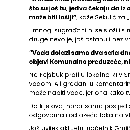
što su još tu, jedva čekaju da iz
može biti lošiji”
, kaže Sekulić za 
I mnogi sugrađani bi se složili s n
druge nevolje, još ostanu i bez v
“Voda dolazi samo dva sata dnev
objavi Komunalno preduzeće, ni
Na Fejsbuk profilu lokalne RTV S
vodom. Ali građani u komentarima 
može napiti vode, jer ona kako tvr
Da li je ovaj horor samo posljedi
odgovorna i odlazeća lokalna v
Još uvijek aktuelni načelnik Gruji