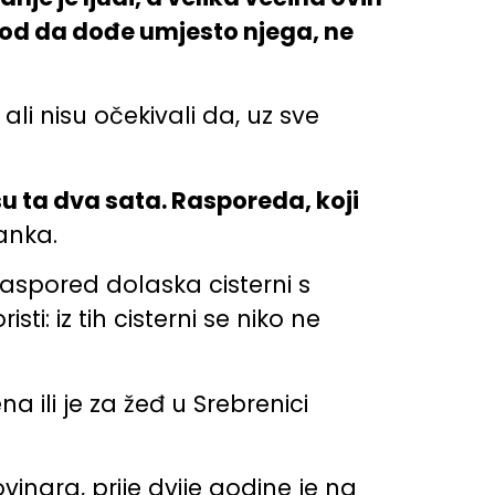
o god da dođe umjesto njega, ne
 ali nisu očekivali da, uz sve
u ta dva sata. Rasporeda, koji
anka.
raspored dolaska cisterni s
i: iz tih cisterni se niko ne
a ili je za žeđ u Srebrenici
ovinara, prije dvije godine je na