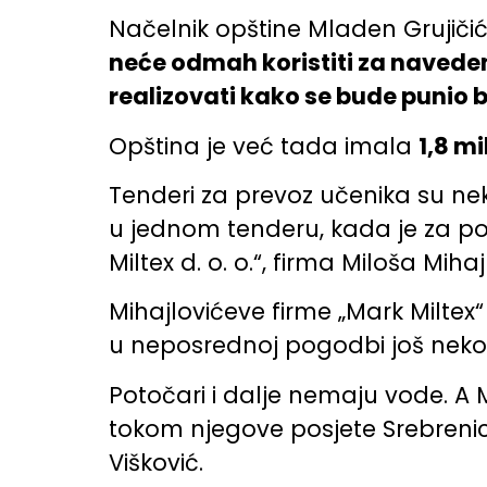
Načelnik opštine Mladen Grujičić
neće odmah koristiti za naveden
realizovati kako se bude punio 
Opština je već tada imala
1,8 m
Tenderi za prevoz učenika su nek
u jednom tenderu, kada je za p
Miltex d. o. o.“, firma Miloša Miha
Mihajlovićeve firme „Mark Miltex“
u neposrednoj pogodbi još nekol
Potočari i dalje nemaju vode. A 
tokom njegove posjete Srebrenici
Višković.