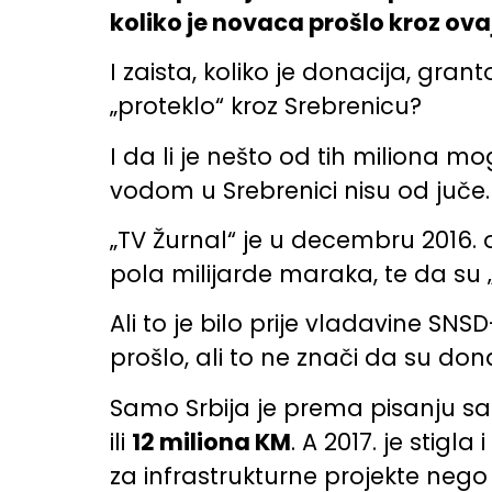
koliko je novaca prošlo kroz ov
I zaista, koliko je donacija, gr
„proteklo“ kroz Srebrenicu?
I da li je nešto od tih miliona m
vodom u Srebrenici nisu od juče.
„TV Žurnal“ je u decembru 2016. 
pola milijarde maraka, te da su 
Ali to je bilo prije vladavine SNS
prošlo, ali to ne znači da su don
Samo Srbija je prema pisanju sar
ili
12 miliona KM
. A 2017. je stigl
za infrastrukturne projekte nego