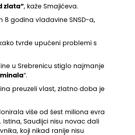
d zlata”
, kaže Smajićeva.
lih 8 godina vladavine SNSD-a,
r kako tvrde upućeni problemi s
dine u Srebrenicu stiglo najmanje
riminala
“.
dina preuzeli vlast, zlatno doba je
onirala više od šest miliona evra
 Istina, Saudijci nisu novac dali
ika, koji nikad ranije nisu