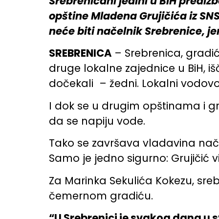
Srebreničani jedini u BiH predi
opštine Mladena Grujičića iz SNSD
neće biti načelnik Srebrenice, je
SREBRENICA
– Srebrenica, gradić
druge lokalne zajednice u BiH, iš
dočekali – žedni. Lokalni vodo
I dok se u drugim opštinama i gra
da se napiju vode.
Tako se završava vladavina načel
Samo je jedno sigurno: Grujičić vi
Za Marinka Sekulića Kokezu, srebr
čemernom gradiću.
“U Srebrenici je svakog dana u sv