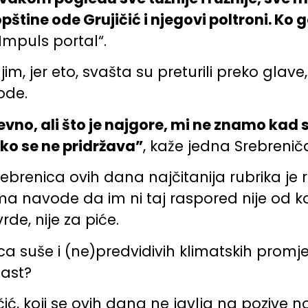
 opštine ode Grujičić i njegovi poltroni. K
„Impuls portal“.
jim, jer eto, svašta su preturili preko glave,
ode.
no, ali što je najgore, mi ne znamo kad s
ko se ne pridržava”
, kaže jedna Srebrenič
rebrenica ovih dana najčitanija rubrika je 
navode da im ni taj raspored nije od korist
de, nije za piće.
ca suše i (ne)predvidivih klimatskih promjen
last?
čić, koji se ovih dana ne javlja na pozive n