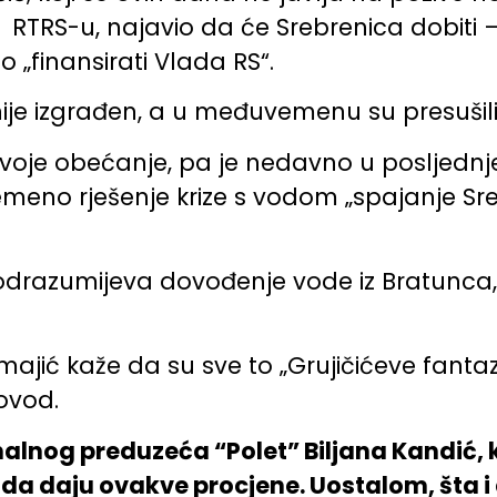
 RTRS-u, najavio da će Srebrenica dobiti
to „finansirati Vlada RS“.
nije izgrađen, a u međuvemenu su presušil
“ svoje obećanje, pa je nedavno u poslje
remeno rješenje krize s vodom „spajanje Sr
 podrazumijeva dovođenje vode iz Bratunca
jić kaže da su sve to „Grujičićeve fantazi
ovod.
nalnog preduzeća “Polet” Biljana Kandić, k
i da daju ovakve procjene. Uostalom, šta i