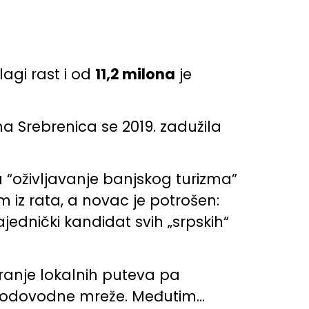
blagi rast i od
11,2 milona
je
ina Srebrenica se 2019. zadužila
a “oživljavanje banjskog turizma”
 iz rata, a novac je potrošen:
jednički kandidat svih „srpskih“
iranje lokalnih puteva pa
vodovodne mreže. Međutim…