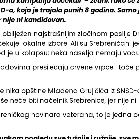
zbornu kampanju dočekali – žedni.Tako se
-a, koja je trajala punih 8 godina. Samo j
r nije ni kandidovan.
 obilježen najstrašnijim zločinom poslije D
čekuje lokalne izbore. Ali su Srebreničani 
vod je u kolapsu: neka naselja nemaju vo
dovima presijecaju crvene vrpce i toče piv
nika opštine Mladena Grujičića iz SNSD-a,
še neće biti načelnik Srebrenice, jer nije n
eničkog novinara veterana, to je jedna od 
akom pogledu sve tužnije i ružnije, sve ma