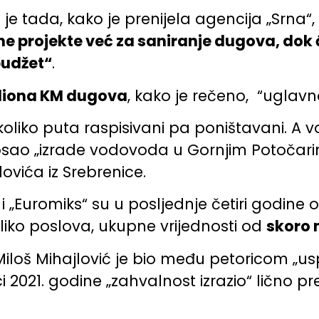
 je tada, kako je prenijela agencija „Srna
e projekte već za saniranje dugova, dok ć
budžet“
.
iliona KM dugova
, kako je rečeno, “uglav
oliko puta raspisivani pa poništavani. A v
osao „izrade vodovoda u Gornjim Potočar
jlovića iz Srebrenice.
 i „Euromiks“ su u posljednje četiri godine
iko poslova, ukupne vrijednosti od
skoro 
Miloš Mihajlović je bio među petoricom „usp
 2021. godine „zahvalnost izrazio“ lično 