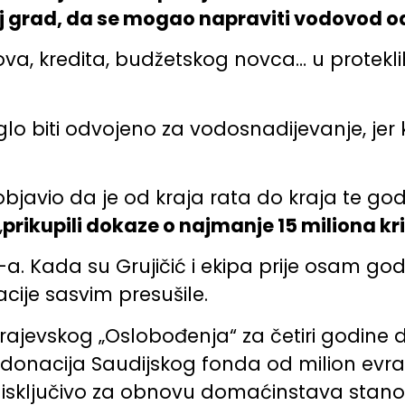
aj grad, da se mogao napraviti vodovod o
antova, kredita, budžetskog novca… u protek
oglo biti odvojeno za vodosnadijevanje, je
objavio da je od kraja rata do kraja te go
„
prikupili dokaze o najmanje 15 miliona k
D-a. Kada su Grujičić i ekipa prije osam go
acije sasvim presušile.
ajevskog „Oslobođenja“ za četiri godine d
a i donacija Saudijskog fonda od milion evra.
 isključivo za obnovu domaćinstava stanovn