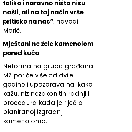
toliko i naravno ništa nisu
našli, ali na taj način vrše
pritiske na nas”
, navodi
Morić.
Mještani ne žele kamenolom
pored kuća
Neformalna grupa građana
MZ poriče više od dvije
godine i upozorava na, kako
kažu, niz nezakonitih radnji i
procedura kada je riječ o
planiranoj izgradnji
kamenoloma.