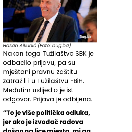
Hasan Ajkunić (Foto: bug.ba)
Nakon toga Tužilaštvo SBK je
odbacilo prijavu, pa su
mještani pravnu zaštitu
zatražili i u Tužilaštvu FBiH.
Međutim uslijedio je isti
odgovor. Prijava je odbijena.
“To je više politička odluka,
jer ako je izvođač radova
došao na lice mjesta, mi ga