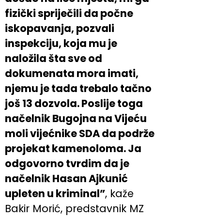
fizički spriječili da počne
iskopavanja, pozvali
inspekciju, koja mu je
naložila šta sve od
dokumenata mora imati,
njemu je tada trebalo tačno
još 13 dozvola. Poslije toga
načelnik Bugojna na Vijeću
moli vijećnike SDA da podrže
projekat kamenoloma. Ja
odgovorno tvrdim da je
načelnik Hasan Ajkunić
upleten u kriminal”
, kaže
Bakir Morić, predstavnik MZ