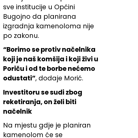
sve institucije u Općini
Bugojno da planirana
izgradnja kamenoloma nije
po zakonu.
“Borimo se protiv načelnika
koji je naš komšija i koji živi u
Poriču i od te borbe nećemo
odustati”
, dodaje Morić.
Investitoru se sudi zbog
reketiranja, on želi biti
načelnik
Na mjestu gdje je planiran
kamenolom će se