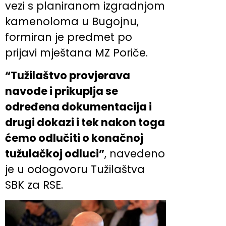
vezi s planiranom izgradnjom
kamenoloma u Bugojnu,
formiran je predmet po
prijavi mještana MZ Poriče.
“Tužilaštvo provjerava
navode i prikuplja se
određena dokumentacija i
drugi dokazi i tek nakon toga
ćemo odlučiti o konačnoj
tužulačkoj odluci”
, navedeno
je u odogovoru Tužilaštva
SBK za RSE.