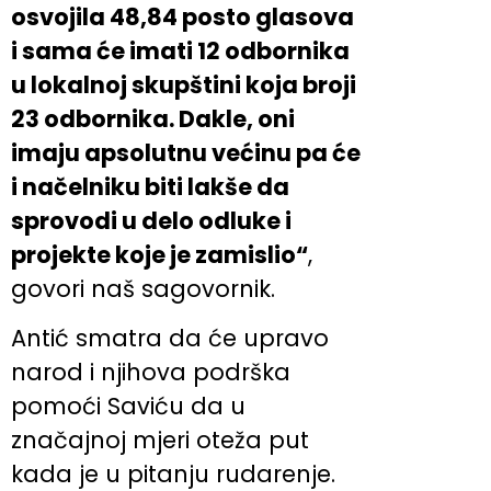
osvojila 48,84 posto glasova
i sama će imati 12 odbornika
u lokalnoj skupštini koja broji
23 odbornika. Dakle, oni
imaju apsolutnu većinu pa će
i načelniku biti lakše da
sprovodi u delo odluke i
projekte koje je zamislio“
,
govori naš sagovornik.
Antić smatra da će upravo
narod i njihova podrška
pomoći Saviću da u
značajnoj mjeri oteža put
kada je u pitanju rudarenje.