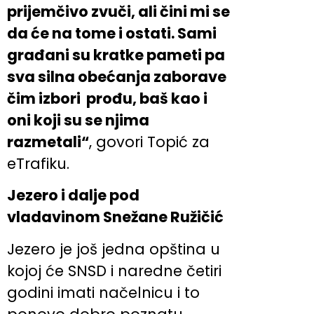
prijemčivo zvuči, ali čini mi se
da će na tome i ostati. Sami
građani su kratke pameti pa
sva silna obećanja zaborave
čim izbori prođu, baš kao i
oni koji su se njima
razmetali“
, govori Topić za
eTrafiku.
Jezero i dalje pod
vladavinom Snežane Ružičić
Jezero je još jedna opština u
kojoj će SNSD i naredne četiri
godini imati načelnicu i to