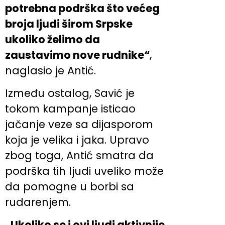
potrebna podrška što većeg
broja ljudi širom Srpske
ukoliko želimo da
zaustavimo nove rudnike“
,
naglasio je Antić.
Između ostalog, Savić je
tokom kampanje isticao
jačanje veze sa dijasporom
koja je velika i jaka. Upravo
zbog toga, Antić smatra da
podrška tih ljudi uveliko može
da pomogne u borbi sa
rudarenjem.
„Ukoliko se i ovi ljudi aktivnije