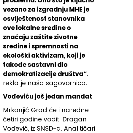
problema. Ono što je ključno
vezano za izgradnju MHE je
osviještenost stanovnika
ove lokalne sredine o
značaju zaštite zivotne
sredine i spremnosti na
ekološki aktivizam, koji je
takođe sastavni dio
demokratizacije društva“
,
rekla je naša sagovornica.
Vođeviću još jedan mandat
Mrkonjić Grad će i naredne
četiri godine voditi Dragan
Vođević, iz SNSD-a. Analitičari