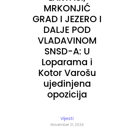
MRKONJIĆ
GRAD I JEZERO I
DALJE POD
VLADAVINOM
SNSD-A: U
Loparama i
Kotor Varošu
ujedinjena
opozicija
Vijesti
November 21, 2024