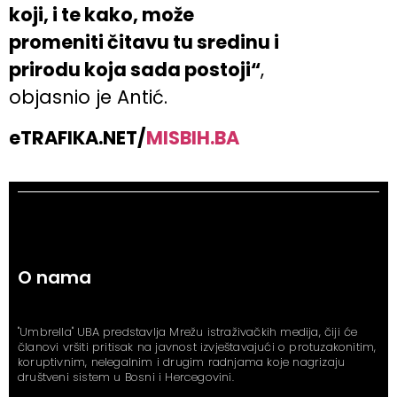
koji, i te kako, može
promeniti čitavu tu sredinu i
prirodu koja sada postoji“
,
objasnio je Antić.
eTRAFIKA.NET/
MISBIH.BA
O nama
"Umbrella" UBA predstavlja Mrežu istraživačkih medija, čiji će
članovi vršiti pritisak na javnost izvještavajući o protuzakonitim,
koruptivnim, nelegalnim i drugim radnjama koje nagrizaju
društveni sistem u Bosni i Hercegovini.