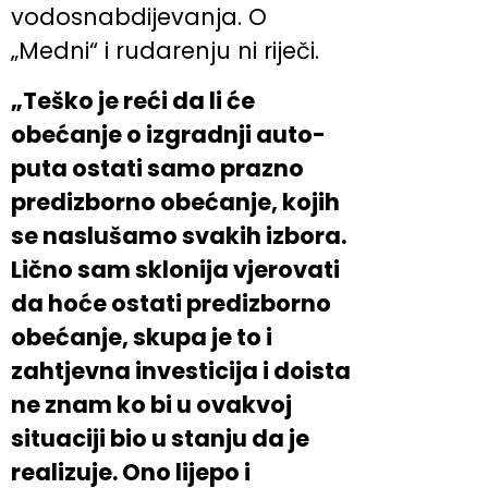
vodosnabdijevanja. O
„Medni“ i rudarenju ni riječi.
„Teško je reći da li će
obećanje o izgradnji auto-
puta ostati samo prazno
predizborno obećanje, kojih
se naslušamo svakih izbora.
Lično sam sklonija vjerovati
da hoće ostati predizborno
obećanje, skupa je to i
zahtjevna investicija i doista
ne znam ko bi u ovakvoj
situaciji bio u stanju da je
realizuje. Ono lijepo i