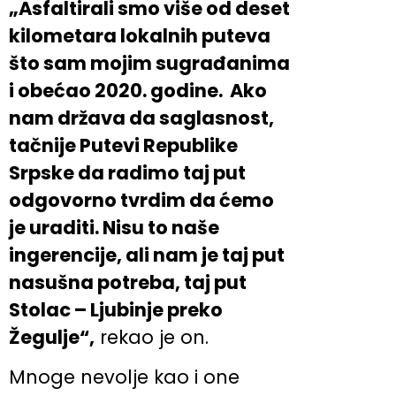
„Asfaltirali smo više od deset
kilometara lokalnih puteva
što sam mojim sugrađanima
i obećao 2020. godine. Ako
nam država da saglasnost,
tačnije Putevi Republike
Srpske da radimo taj put
odgovorno tvrdim da ćemo
je uraditi. Nisu to naše
ingerencije, ali nam je taj put
nasušna potreba, taj put
Stolac – Ljubinje preko
Žegulje“,
rekao je on.
Mnoge nevolje kao i one