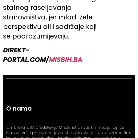
stalnog raseljavanja
stanovništva, jer mladi žele
perspektivu ali i sadržaje koji
se podrazumijevaju.
DIREKT-
PORTAL.COM/
MISBIH.BA
O nama
"Umbrella" UBA predstavlja Mrežu istraživačkih medija, čiji će
članovi vršiti pritisak na javnost izvještavajući o protuzakonitim,
koruptivnim, nelegalnim i drugim radnjama koje nagrizaju