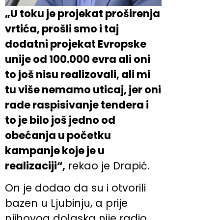
„U toku je projekat proširenja
vrtića, prošli smo i taj
dodatni projekat Evropske
unije od 100.000 evra ali oni
to još nisu realizovali, ali mi
tu više nemamo uticaj, jer oni
rade raspisivanje tendera i
to je bilo još jedno od
obećanja u početku
kampanje koje je u
realizaciji“,
rekao je Drapić.
On je dodao da su i otvorili
bazen u Ljubinju, a prije
njihovog dolaska nije radio.