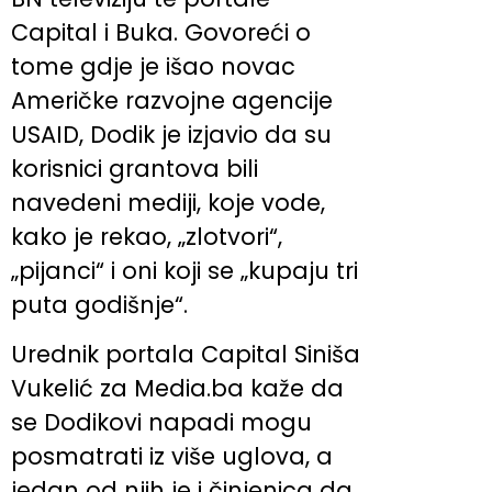
Capital i Buka. Govoreći o
tome gdje je išao novac
Američke razvojne agencije
USAID, Dodik je izjavio da su
korisnici grantova bili
navedeni mediji, koje vode,
kako je rekao, „zlotvori“,
„pijanci“ i oni koji se „kupaju tri
puta godišnje“.
Urednik portala Capital Siniša
Vukelić za Media.ba kaže da
se Dodikovi napadi mogu
posmatrati iz više uglova, a
jedan od njih je i činjenica da