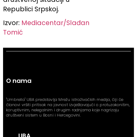
Republici Srpskoj.
Izvor:
Mediacentar/Slađan
Tomić
O nama
"Umbrella" UBA predstavlja Mrežu istraživačkih medija, čiji će
članovi vršiti pritisak na javnost izvještavajući o protuzakonitim,
koruptivnim, nelegalnim i drugim radnjama koje nagrizaju
društveni sistem u Bosni i Hercegovini.
UBA