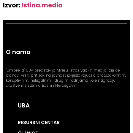
Izvor:
Istina.media
O nama
"Umbrella" UBA predstavlja Mrežu istraživačkih medija, čiji će
članovi vršiti pritisak na javnost izvještavajući o protuzakonitim,
koruptivnim, nelegalnim i drugim radnjama koje nagrizaju
društveni sistem u Bosni i Hercegovini.
UBA
RESURSNI CENTAR