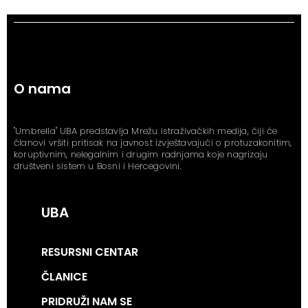
O nama
"Umbrella" UBA predstavlja Mrežu istraživačkih medija, čiji će
članovi vršiti pritisak na javnost izvještavajući o protuzakonitim,
koruptivnim, nelegalnim i drugim radnjama koje nagrizaju
društveni sistem u Bosni i Hercegovini.
UBA
RESURSNI CENTAR
ČLANICE
PRIDRUŽI NAM SE