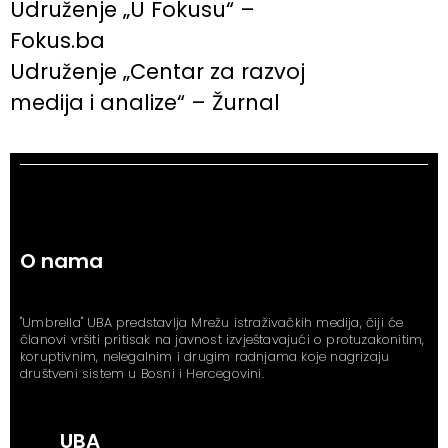
Udruženje „U Fokusu“ –
Fokus.ba
Udruženje „Centar za razvoj
medija i analize“ – Žurnal
O nama
"Umbrella" UBA predstavlja Mrežu istraživačkih medija, čiji će
članovi vršiti pritisak na javnost izvještavajući o protuzakonitim,
koruptivnim, nelegalnim i drugim radnjama koje nagrizaju
društveni sistem u Bosni i Hercegovini.
UBA