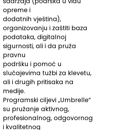
sadržaja (podrška u vidu
opreme i
dodatnih vještina),
organizovanju i zaštiti baza
podataka, digitalnoj
sigurnosti, ali i da pruža
pravnu
podršku i pomoć u
slučajevima tužbi za klevetu,
ali i drugih pritisaka na
medije.
Programski ciljevi „Umbrelle“
su pružanje aktivnog,
profesionalnog, odgovornog
i kvalitetnog