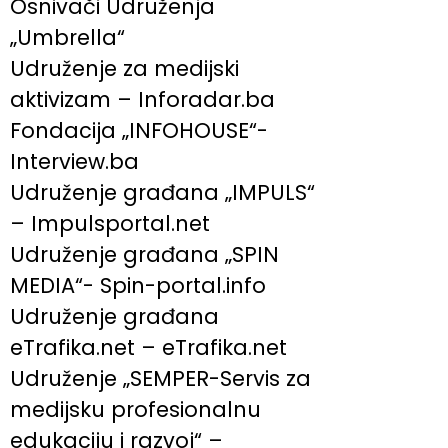
Osnivači Udruženja
„Umbrella“
Udruženje za medijski
aktivizam – Inforadar.ba
Fondacija „INFOHOUSE“-
Interview.ba
Udruženje građana „IMPULS“
– Impulsportal.net
Udruženje građana „SPIN
MEDIA“- Spin-portal.info
Udruženje građana
eTrafika.net – eTrafika.net
Udruženje „SEMPER-Servis za
medijsku profesionalnu
edukaciju i razvoj“ –