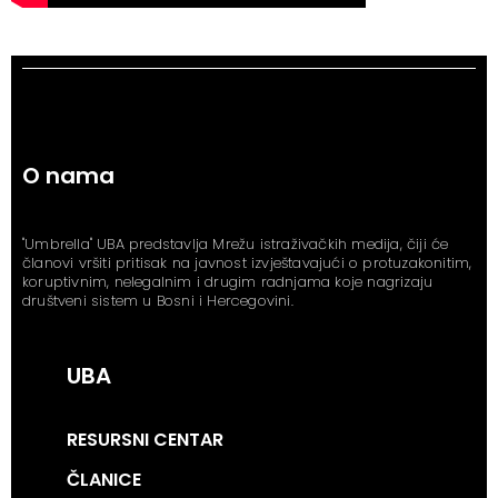
O nama
"Umbrella" UBA predstavlja Mrežu istraživačkih medija, čiji će
članovi vršiti pritisak na javnost izvještavajući o protuzakonitim,
koruptivnim, nelegalnim i drugim radnjama koje nagrizaju
društveni sistem u Bosni i Hercegovini.
UBA
RESURSNI CENTAR
ČLANICE