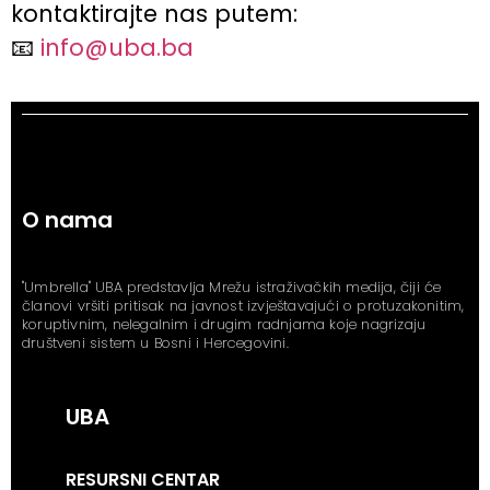
kontaktirajte nas putem:
📧
info@uba.ba
O nama
"Umbrella" UBA predstavlja Mrežu istraživačkih medija, čiji će
članovi vršiti pritisak na javnost izvještavajući o protuzakonitim,
koruptivnim, nelegalnim i drugim radnjama koje nagrizaju
društveni sistem u Bosni i Hercegovini.
UBA
RESURSNI CENTAR