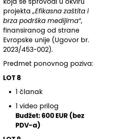
koja se sprovodi u okviru
projekta
„Efikasna zaštita i
brza podrška medijima“
,
finansiranog od strane
Evropske unije (Ugovor br.
2023/453-002).
Predmet ponovnog poziva:
LOT 8
1 članak
1 video prilog
Budžet: 600 EUR (bez
PDV-a)