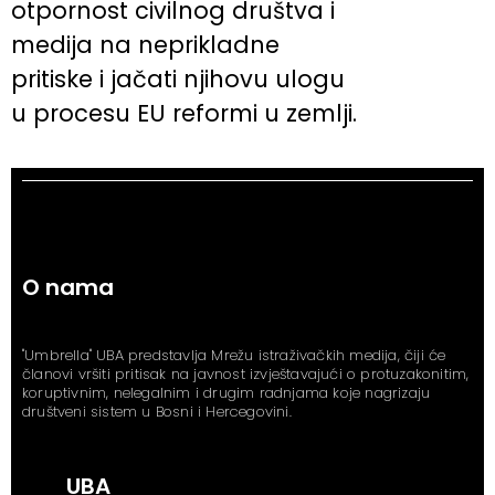
otpornost civilnog društva i
medija na neprikladne
pritiske i jačati njihovu ulogu
u procesu EU reformi u zemlji.
O nama
"Umbrella" UBA predstavlja Mrežu istraživačkih medija, čiji će
članovi vršiti pritisak na javnost izvještavajući o protuzakonitim,
koruptivnim, nelegalnim i drugim radnjama koje nagrizaju
društveni sistem u Bosni i Hercegovini.
UBA