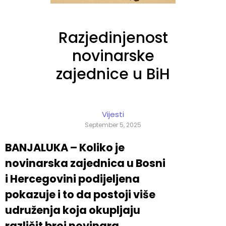
Razjedinjenost
novinarske
zajednice u BiH
Vijesti
September 5, 2025
BANJALUKA – Koliko je
novinarska zajednica u Bosni
i Hercegovini podijeljena
pokazuje i to da postoji više
udruženja koja okupljaju
različit broj novinara.