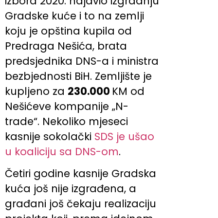
izbora 2020. najavio izgradnju
Gradske kuće i to na zemlji
koju je opština kupila od
Predraga Nešića, brata
predsjednika DNS-a i ministra
bezbjednosti BiH. Zemljište je
kupljeno za
230.000
KM od
Nešićeve kompanije „N-
trade“. Nekoliko mjeseci
kasnije sokolački
SDS je ušao
u koaliciju sa DNS-om
.
Četiri godine kasnije Gradska
kuća još nije izgrađena, a
građani još čekaju realizaciju