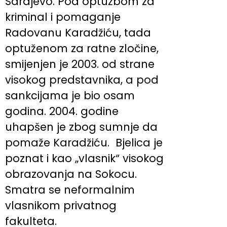
Sarajevo. Pod optužbom za
kriminal i pomaganje
Radovanu Karadžiću, tada
optuženom za ratne zločine,
smijenjen je 2003. od strane
visokog predstavnika, a pod
sankcijama je bio osam
godina. 2004. godine
uhapšen je zbog sumnje da
pomaže Karadžiću. Bjelica je
poznat i kao „vlasnik“ visokog
obrazovanja na Sokocu.
Smatra se neformalnim
vlasnikom privatnog
fakulteta.