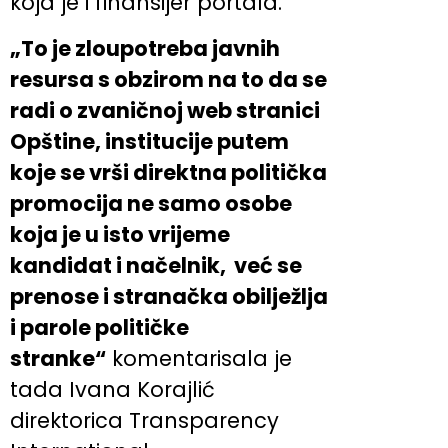
koja je i finansijer portala.
„To je zloupotreba javnih
resursa s obzirom na to da se
radi o zvaničnoj web stranici
Opštine, institucije putem
koje se vrši direktna politička
promocija ne samo osobe
koja je u isto vrijeme
kandidat i načelnik, već se
prenose i stranačka obilježlja
i parole političke
stranke“
komentarisala je
tada Ivana Korajlić
direktorica Transparency