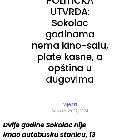
POLITIČKA
UTVRDA:
Sokolac
godinama
nema kino-salu,
plate kasne, a
opština u
dugovima
Vijesti
September 22, 2024
Dvije godine Sokolac nije
imao autobusku stanicu, 13