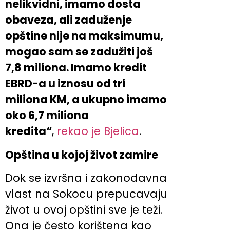
nelikvidni, imamo dosta
obaveza, ali zaduženje
opštine nije na maksimumu,
mogao sam se zadužiti još
7,8 miliona. Imamo kredit
EBRD-a u iznosu od tri
miliona KM, a ukupno imamo
oko 6,7 miliona
kredita“
,
rekao je Bjelica
.
Opština u kojoj život zamire
Dok se izvršna i zakonodavna
vlast na Sokocu prepucavaju
život u ovoj opštini sve je teži.
Ona je često korištena kao