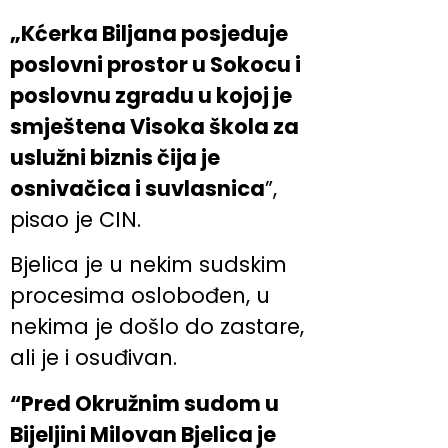
„Kćerka Biljana posjeduje
poslovni prostor u Sokocu i
poslovnu zgradu u kojoj je
smještena Visoka škola za
uslužni biznis čija je
osnivačica i suvlasnica
”,
pisao je CIN.
Bjelica je u nekim sudskim
procesima oslobođen, u
nekima je došlo do zastare,
ali je i osuđivan.
“Pred Okružnim sudom u
Bijeljini Milovan Bjelica je