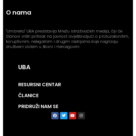
O nama
"Umbrella" UBA predstavlja Mrežu istraživačkih medija, čiji će
članovi vršiti pritisak na javnost izvještavajući o protuzakonitim,
koruptivnim, nelegalnim i drugim radnjama koje nagrizaju
društveni sistem u Bosni i Hercegovini.
UBA
RESURSNI CENTAR
ČLANICE
PRIDRUŽI NAM SE