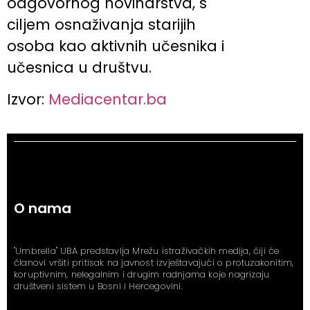
odgovornog novinarstva, s
ciljem osnaživanja starijih
osoba kao aktivnih učesnika i
učesnica u društvu.
Izvor:
Mediacentar.ba
O nama
"Umbrella" UBA predstavlja Mrežu istraživačkih medija, čiji će
članovi vršiti pritisak na javnost izvještavajući o protuzakonitim,
koruptivnim, nelegalnim i drugim radnjama koje nagrizaju
društveni sistem u Bosni i Hercegovini.