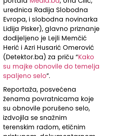
portala
Media.ba
, Una Čilić,
urednica Radija Slobodna
Evropa, i slobodna novinarka
Lidija Pisker), glavno priznanje
dodijeljeno je Lejli Memčić
Herić i Azri Husarić Omerović
(Detektor.ba) za priču “
Kako
su majke obnovile do temelja
spaljeno selo
”.
Reportaža, posvećena
ženama povratnicama koje
su obnovile porušeno selo,
izdvojila se snažnim
terenskim radom, etičnim