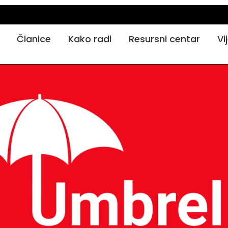
Članice
Kako radi
Resursni centar
Vi