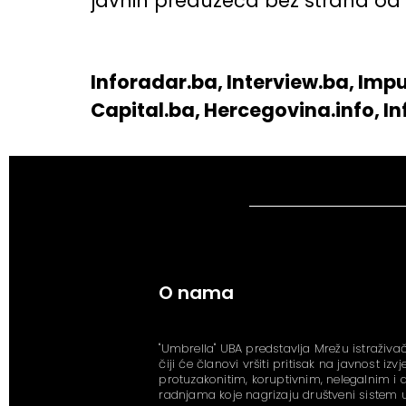
javnih preduzeća bez straha o
Inforadar.ba, Interview.ba, Impul
Capital.ba, Hercegovina.info, I
O nama
"Umbrella" UBA predstavlja Mrežu istraživač
čiji će članovi vršiti pritisak na javnost izv
protuzakonitim, koruptivnim, nelegalnim i
radnjama koje nagrizaju društveni sistem u