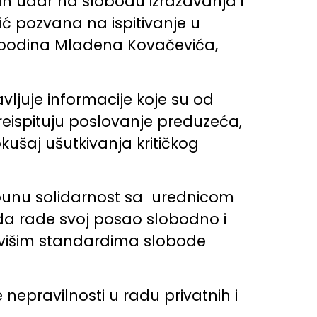
an udar na slobodu izražavanja i
ić pozvana na ispitivanje u
gospodina Mladena Kovačevića,
vljuje informacije koje su od
preispituju poslovanje preduzeća,
ušaj ušutkivanja kritičkog
 punu solidarnost sa urednicom
da rade svoj posao slobodno i
jvišim standardima slobode
nepravilnosti u radu privatnih i