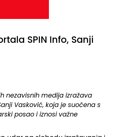
tala SPIN Info, Sanji
kih nezavisnih medija
izražava
Sanji Vasković, koja je suočena s
rski posao i iznosi važne