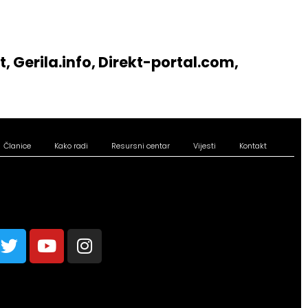
t, Gerila.info, Direkt-portal.com,
Članice
Kako radi
Resursni centar
Vijesti
Kontakt