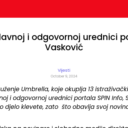
avnoj i odgovornoj urednici por
Vasković
Vijesti
October 9, 2024
ruženje Umbrella, koje okuplja 13 istraživač
oj i odgovornoj urednici portala SPIN Info, 
 djelo klevete, zato što obavlja svoj novina