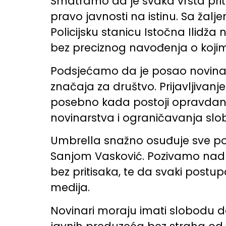
Smatramo da je svaka vrsta prit
pravo javnosti na istinu. Sa žal
Policijsku stanicu Istočna Ilidž
bez preciznog navođenja o koji
Podsjećamo da je posao novinara d
značaja za društvo. Prijavljivanj
posebno kada postoji opravdana 
novinarstva i ograničavanja slo
Umbrella snažno osuđuje sve po
Sanjom Vasković. Pozivamo nadl
bez pritisaka, te da svaki post
medija.
Novinari moraju imati slobodu da