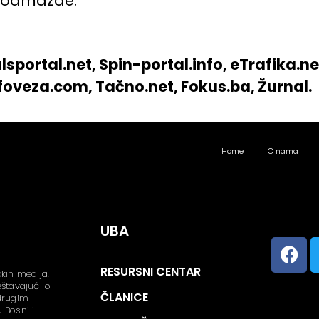
d odmazde.
sportal.net, Spin-portal.info, eTrafika.ne
nfoveza.com, Tačno.net, Fokus.ba, Žurnal.
Home
O nama
UBA
RESURSNI CENTAR
kih medija,
ještavajući o
ČLANICE
 drugim
 Bosni i