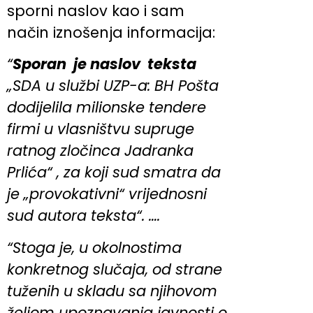
sporni naslov kao i sam
način iznošenja informacija:
“
Sporan je naslov teksta
„SDA u službi UZP-a: BH Pošta
dodijelila milionske tendere
firmi u vlasništvu supruge
ratnog zločinca Jadranka
Prlića“ , za koji sud smatra da
je „provokativni“ vrijednosni
sud autora teksta“. ….
“Stoga je, u okolnostima
konkretnog slučaja, od strane
tuženih u skladu sa njihovom
željom upoznavanja javnosti o