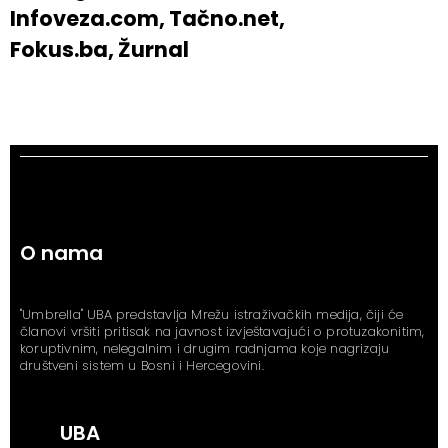
Infoveza.com, Tačno.net,
Fokus.ba, Žurnal
O nama
"Umbrella" UBA predstavlja Mrežu istraživačkih medija, čiji će
članovi vršiti pritisak na javnost izvještavajući o protuzakonitim,
koruptivnim, nelegalnim i drugim radnjama koje nagrizaju
društveni sistem u Bosni i Hercegovini.
UBA