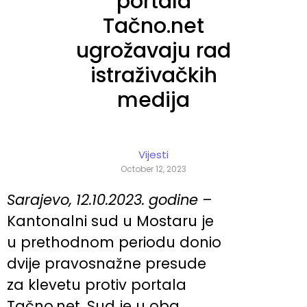
portala
Tačno.net
ugrožavaju rad
istraživačkih
medija
Vijesti
October 12, 2023
Sarajevo, 12.10.2023. godine –
Kantonalni sud u Mostaru je
u prethodnom periodu donio
dvije pravosnažne presude
za klevetu protiv portala
Tačno.net. Sud je u oba