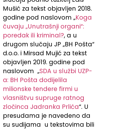
Mušić za tekst objavljen 2018.
godine pod naslovom „
Koga
čuvaju „Unutrašnji organi“:
poredak ili kriminal?
, a u
drugom slučaju JP „BH Pošta“
d.o.o. i Mirsad Mujić za tekst
objavljen 2019. godine pod
naslovom „
SDA u službi UZP-
a: BH Pošta dodijelila
milionske tendere firmi u
vlasništvu supruge ratnog
zločinca Jadranka Prlića
“. U
presudama je navedeno da
su sudijama u tekstovima bili