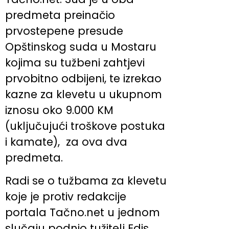
predmeta preinačio
prvostepene presude
Opštinskog suda u Mostaru
kojima su tužbeni zahtjevi
prvobitno odbijeni, te izrekao
kazne za klevetu u ukupnom
iznosu oko 9.000 KM
(uključujući troškove postuka
i kamate), za ova dva
predmeta.
Radi se o tužbama za klevetu
koje je protiv redakcije
portala Tačno.net u jednom
slučaju podnio tužitelj Edis