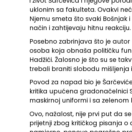
i život Šarčevića i njegove porodi
uklonim sa fakulteta. Ovakvi neć
Njemu smeta što svaki Bošnjak i 
način i zahtijevaju hitnu reakciju.
Posebno zabrinjava što je autor 
osoba koja obnaša političku funk
Hadžići. Žalosno je što su se takvo
trebali braniti slobodu mišljenj
Povod za napad bio je Šarčevićev
kritika upućena gradonačelnici 
maskirnoj uniformi i sa zelenom
Ovo, nažalost, nije prvi put da s
prijetnji zbog kritičkog pisanja o