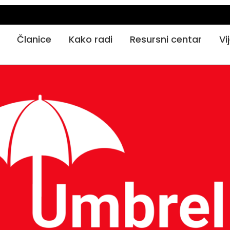
Članice
Kako radi
Resursni centar
Vi