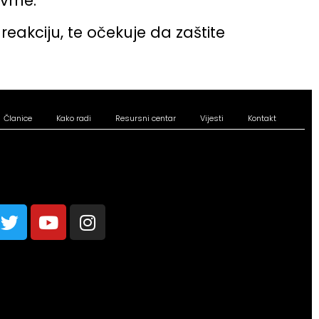
vrhe.
eakciju, te očekuje da zaštite
Članice
Kako radi
Resursni centar
Vijesti
Kontakt