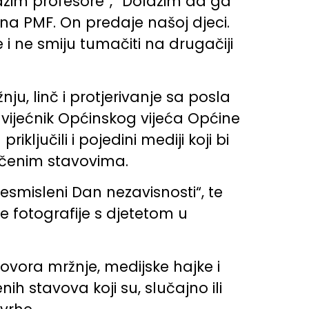
olazim profesore”, “Dolazim da ga
 na PMF. On predaje našoj djeci.
i ne smiju tumačiti na drugačiji
u, linč i protjerivanje sa posla
 vijećnik Općinskog vijeća Općine
ključili i pojedini mediji koji bi
rečenim stavovima.
smisleni Dan nezavisnosti“, te
 fotografije s djetetom u
govora mržnje, medijske hajke i
ih stavova koji su, slučajno ili