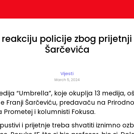
reakciju policije zbog prijetnji
Šarčevića
Vijesti
March 5, 2024
dija “Umbrella”, koje okuplja 13 medija, oš
ne Franji Šarčeviću, predavaču na Prirod
a Prometej i kolumnisti Fokusa.
ustivi i prijetnje treba shvatiti iznimno oz