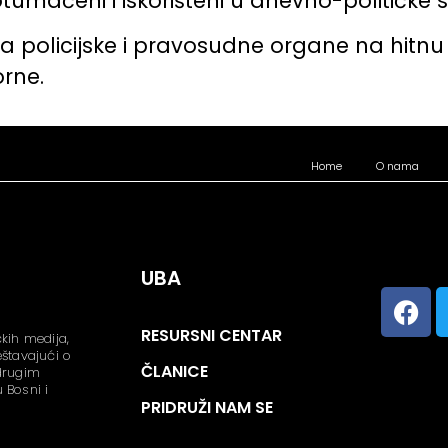
mačeni i iskorišteni u dnevno-političke s
 policijske i pravosudne organe na hitnu r
orne.
Home
O nama
UBA
RESURSNI CENTAR
kih medija,
ještavajući o
ČLANICE
 drugim
 Bosni i
PRIDRUŽI NAM SE