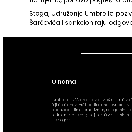
namjerno, ponovo pogrešno protu
Stoga, Udruženje Umbrella poziva
Šarčevića i sankcioniraju odgov
O nama
"Umbrella" UBA predstavlja Mrežu istraživač
čiji će članovi vršiti pritisak na javnost izv
protuzakonitim, koruptivnim, nelegalnim i
radnjama koje nagrizaju društveni sistem u
Hercegovini.