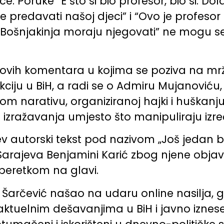
ce. Poruke “E što si bio profesor, bio si. D
e predavati našoj djeci” i “Ovo je profesor
Bošnjakinja moraju njegovati” ne mogu se 
ovih komentara u kojima se poziva na mržnj
ciju u BiH, a radi se o Admiru Mujanoviću,
m narativu, organiziranoj hajki i huškanju pri
a i izražavanja umjesto što manipuliraju iz
 autorski tekst pod nazivom „Još jedan be
Sarajeva Benjamini Karić zbog njene objave
 beretkom na glavi.
e Šarčević našao na udaru online nasilja, 
 aktuelnim dešavanjima u BiH i javno iznesen