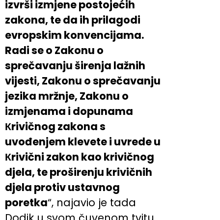
izvrši izmjene postojećih
zakona, te da ih prilagodi
evropskim konvencijama.
Radi se o Zakonu o
sprečavanju širenja lažnih
vijesti, Zakonu o sprečavanju
jezika mržnje, Zakonu o
izmjenama i dopunama
Кrivičnog zakona s
uvođenjem klevete i uvrede u
Кrivični zakon kao krivičnog
djela, te proširenju krivičnih
djela protiv ustavnog
poretka
“, najavio je tada
Dodik u svom čuvenom tvitu.