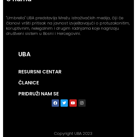
"Umbrella" UBA predstavlja Mrežu istraživačkih medija, čiji će
članovi vršiti pritisak na javnost izvještavajući o protuzakonitim,
koruptivnim, nelegalnim i drugim radnjama koje nagrizaju
društveni sistem u Bosni i Hercegovini.
UBA
RESURSNI CENTAR
ČLANICE
PRIDRUŽI NAM SE
Copyright UBA 2023