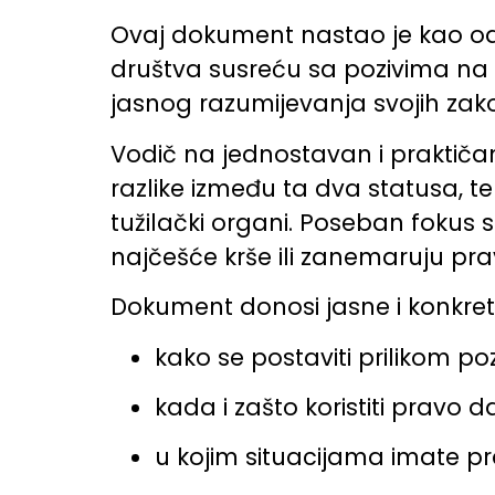
Ovaj dokument nastao je kao odgo
društva susreću sa pozivima na i
jasnog razumijevanja svojih za
Vodič na jednostavan i praktičan
razlike između ta dva statusa, te 
tužilački organi. Poseban fokus s
najčešće krše ili zanemaruju pr
Dokument donosi jasne i konkre
kako se postaviti prilikom po
kada i zašto koristiti pravo 
u kojim situacijama imate p