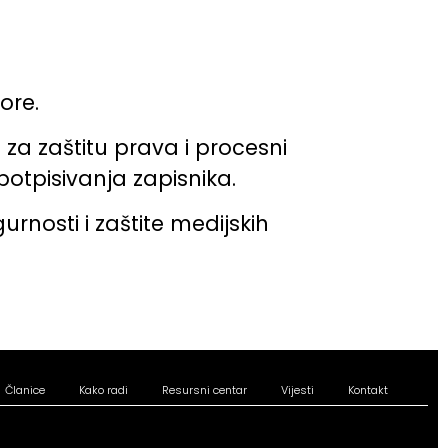
ore.
za zaštitu prava i procesni
otpisivanja zapisnika.
rnosti i zaštite medijskih
Članice
Kako radi
Resursni centar
Vijesti
Kontakt