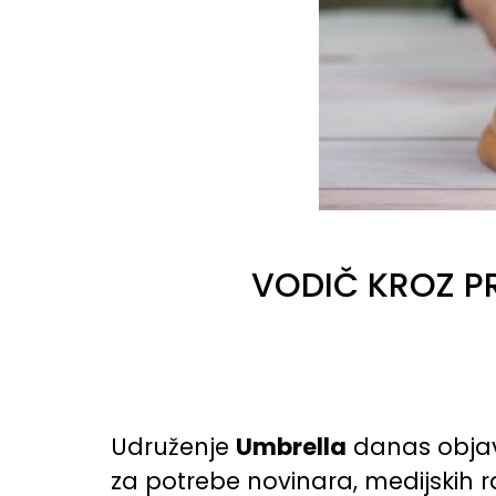
VODIČ KROZ P
Udruženje
Umbrella
danas objavl
za potrebe novinara, medijskih r