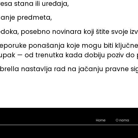
esa stana ili uređaja,
manje predmeta,
doka, posebno novinara koji štite svoje izv
eporuke ponašanja koje mogu biti ključne 
upak — od trenutka kada dobiju poziv do p
ella nastavlja rad na jačanju pravne sigu
Home
O nama