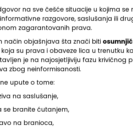
vor na sve češće situacije u kojima se nov
nformativne razgovore, saslušanja ili dru
konom zagarantovanih prava.
 način objašnjava šta znači biti
osumnjič
koja su prava i obaveze lica u trenutku kada
tavljen je na najosjetljiviju fazu krivično
ava zbog neinformisanosti.
tne upute o tome:
ziva na saslušanje,
da se branite ćutanjem,
ravo na branioca,