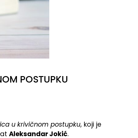
ČNOM POSTUPKU
lica u krivičnom postupku
, koji je
kat
Aleksandar Jokić
.