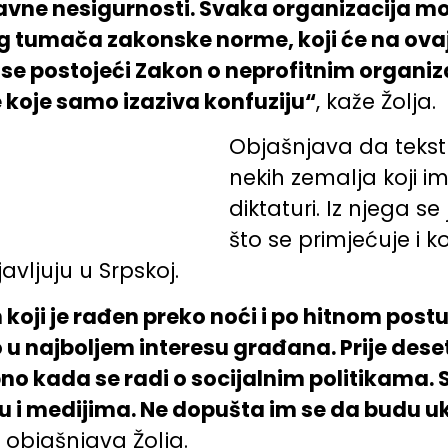
ravne nesigurnosti. Svaka organizacija m
g tumača zakonske norme, koji će na ovaj 
se postojeći Zakon o neprofitnim organiz
 koje samo izaziva konfuziju“
, kaže Žolja.
Objašnjava da tekst
nekih zemalja koji i
diktaturi. Iz njega s
što se primjećuje i k
avljuju u Srpskoj.
koji je rađen preko noći i po hitnom postup
ilo u najboljem interesu građana. Prije de
o kada se radi o socijalnim politikama. S
i medijima. Ne dopušta im se da budu uklju
, objašnjava Žolja.