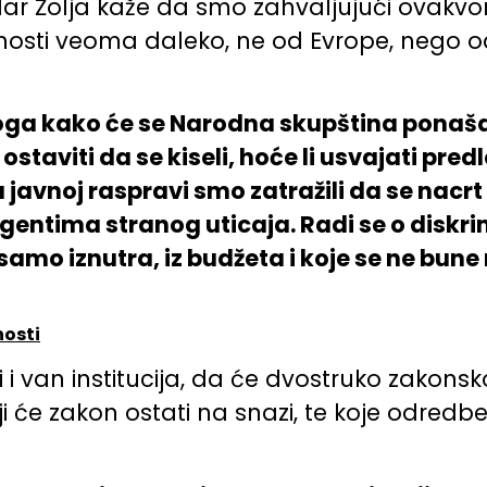
ar Žolja kaže da smo zahvaljujući ovakvo
nosti veoma daleko, ne od Evrope, nego 
 toga kako će se Narodna skupština ponaša
a ostaviti da se kiseli, hoće li usvajati 
javnoj raspravi smo zatražili da se nacrt
 agentima stranog uticaja. Radi se o diskr
samo iznutra, iz budžeta i koje se ne bune
nosti
 i van institucija, da će dvostruko zakonsko
ji će zakon ostati na snazi, te koje odredbe