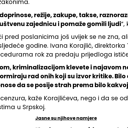
 zakonima.
oprinose, režije, zakupe, takse, raznorazne
uštvenu zajednicu i pomaže gomili ljudi
“,
 pred poslanicima još uvijek se ne zna, al
sljedeće godine. Ivana Korajlić, direktork
edurama rok za predaju prijedloga istič
rtom, kriminalizacijom klevete i najavom 
miraju rad onih koji su izvor kritike. Bilo 
nose da se posije strah prema bilo kakvoj 
nzura, kaže Korajlićeva, nego i da se odv
stima u Srpskoj.
Jasne su njihove namjere