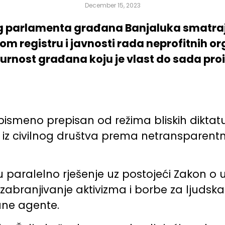
December 15, 2023
g parlamenta građana Banjaluka smatra
 registru i javnosti rada neprofitnih or
urnost građana koju je vlast do sada proi
nepismeno prepisan od režima bliskih dikt
i iz civilnog društva prema netransparentn
 paralelno rješenje uz postojeći Zakon o 
ilj zabranjivanje aktivizma i borbe za ljudsk
rane agente.