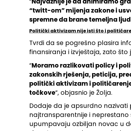
“
Najvažnije je da animiramo gr
“twitt-om” mijenja zakone i usv
spremne da brane temeljna ljudsk
Politički aktivizam nije isti što i političar
Tvrdi da se pogrešno plasira in
finansiranja i izvještaja, zato š
“
Moramo razlikovati policy i poli
zakonskih rješenja, peticija, pr
politički aktivizam i političaren
točkove
“, objasnio je Žolja.
Dodaje da je apsurdno nazivati p
najtransparentnije i neprestano
upumpavaju ozbiljan novac u doma