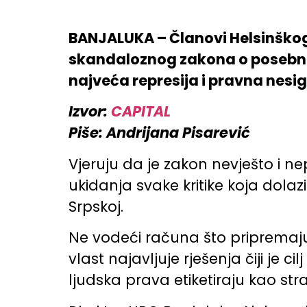
BANJALUKA – Članovi Helsinško
skandaloznog zakona o posebnom
najveća represija i pravna nesig
Izvor:
CAPITAL
Piše: Andrijana Pisarević
Vjeruju da je zakon nevješto i 
ukidanja svake kritike koja dolaz
Srpskoj.
Ne vodeći računa što pripremaju
vlast najavljuje rješenja čiji je c
ljudska prava etiketiraju kao st