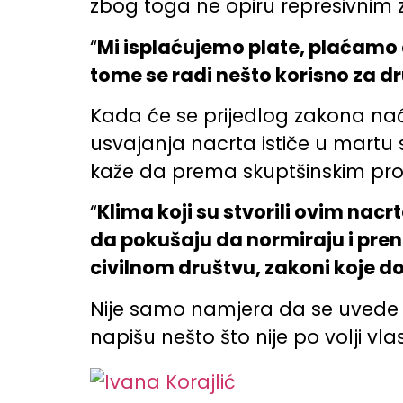
zbog toga ne opiru represivnim
“
Mi isplaćujemo plate, plaćamo d
tome se radi nešto korisno za dr
Kada će se prijedlog zakona naći
usvajanja nacrta ističe u martu 
kaže da prema skuptšinskim proc
“
Klima koji su stvorili ovim nac
da pokušaju da normiraju i prenor
civilnom društvu, zakoni koje do
Nije samo namjera da se uvede ce
napišu nešto što nije po volji vla