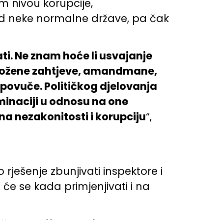
m nivou korupcije,
od neke normalne države, pa čak
ti. Ne znam hoće li usvajanje
predložene zahtjeve, amandmane,
 povuče. Političkog djelovanja
iminaciji u odnosu na one
 na nezakonitosti i korupciju
“,
 rješenje zbunjivati inspektore i
 će se kada primjenjivati i na