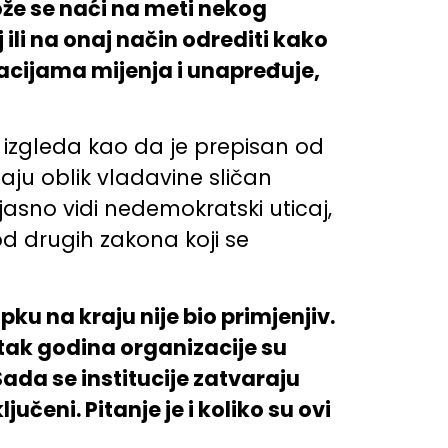
ože se naći na meti nekog
ili na onaj način odrediti kako
acijama mijenja i unapređuje,
 izgleda kao da je prepisan od
maju oblik vladavine sličan
e jasno vidi nedemokratski uticaj,
od drugih zakona koji se
ku na kraju nije bio primjenjiv.
setak godina organizacije su
ada se institucije zatvaraju
čeni. Pitanje je i koliko su ovi