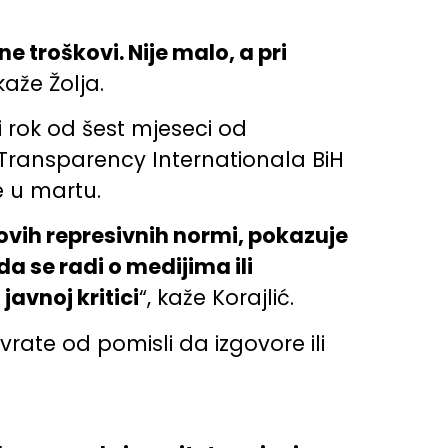
 troškovi. Nije malo, a pri
 kaže Žolja.
i rok od šest mjeseci od
a Transparency Internationala BiH
e u martu.
novih represivnih normi, pokazuje
da se radi o medijima ili
javnoj kritici
“, kaže Korajlić.
rate od pomisli da izgovore ili