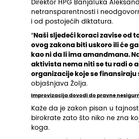
Direktor HPG Banjaluka Aleksand
netransparentnosti i neodgovor
i od postojećih diktatura.
“
Naši sljedeći koraci zavise od
ovog zakona biti uskoro ili će g
kao ni da li ima amandmana. Na 
aktivista nema niti se tu radi o
organizacije koje se finansiraju 
objašnjava Žolja.
Improvizacija dovodi do pravne nesigur
Kaže da je zakon pisan u tajnosti
birokrate zato što niko ne zna ko
koga.