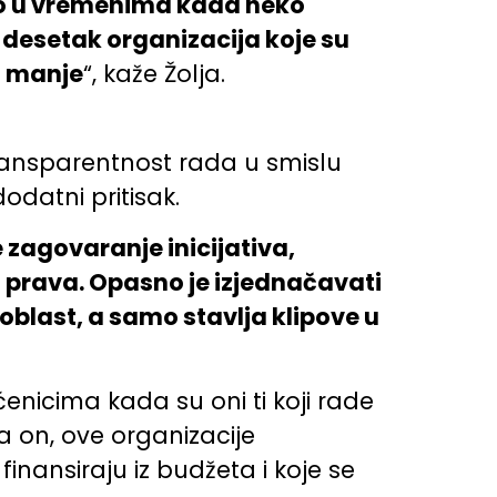
imo u vremenima kada neko
 desetak organizacija koje su
i manje
“, kaže Žolja.
ransparentnost rada u smislu
odatni pritisak.
e zagovaranje inicijativa,
a prava. Opasno je izjednačavati
 oblast, a samo stavlja klipove u
enicima kada su oni ti koji rade
 on, ove organizacije
nansiraju iz budžeta i koje se