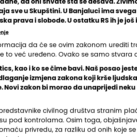
ađane, da oni shvate šta se dešava. Živ
aja sve u Skupštini. U Banjaluci ima svega
a prava i slobode. U ostatku RS ih je još 
enje
formacija da će se ovim zakonom urediti t
to je to već uređeno. Ovako se samo stvara d
tics, kao i ko se čime bavi. Naš posao jest
edlaganje izmjena zakona koji krše ljudsk
je. Novi zakon bi morao da unaprijedi neku
redstavnike civilnog društva stranim plać
 su pod kontrolama. Osim toga, objašnjava
ću privredu, za razliku od onih koje se fi