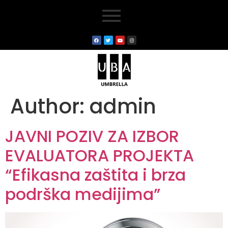
Author:
admin
JAVNI POZIV ZA IZBOR
EVALUATORA PROJEKTA
“Efikasna zaštita i brza
podrška medijima”