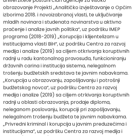
univerzitete postani član agencije za visoko
obrazovanje Projekti „Analitičko izvještavanje o Općim
izborima 2018. i novoizabranoj vlasti, te uključivanje
mladih novinara i studenata novinarstva u aktivno
praćenje i analize javnih politika“, uz podršku IMEP
programa (2018-2019) „Korupcija i klijentelizam u
institucijama vlasti BiH“, uz podršku Centra za razvoj
medija i analize (2019) sa ciljem otkrivanja koruptivnih
radnji u radu kantonalnog pravosuđa, funkcioniranju
državnih carina i institucija sistema, nelegalnom
trošenju budžetskih sredstava te javnim nabavkama.
„Korupcija u obrazovanju, zapošljavanju i potrošnji
budžetskog novca“, uz podršku Centra za razvoj
medija i analize (2019) sa ciljem otrkivanja koruptivnih
radnji u oblasti obrazovanja, prodaje diploma,
neleganom poslovanju, korupciji pri zapošljavanju,
nelegalnom trošenju budžeta te javnim nabavkama.
„Privredni kriminal i korupcija u javnim preduzećima i
institucijama”, uz podršku Centra za razvoj medija i