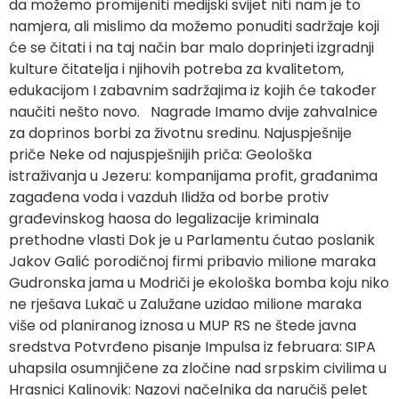
da možemo promijeniti medijski svijet niti nam je to
namjera, ali mislimo da možemo ponuditi sadržaje koji
će se čitati i na taj način bar malo doprinjeti izgradnji
kulture čitatelja i njihovih potreba za kvalitetom,
edukacijom I zabavnim sadržajima iz kojih će također
naučiti nešto novo. Nagrade Imamo dvije zahvalnice
za doprinos borbi za životnu sredinu. Najuspješnije
priče Neke od najuspješnijih priča: Geološka
istraživanja u Jezeru: kompanijama profit, građanima
zagađena voda i vazduh Ilidža od borbe protiv
građevinskog haosa do legalizacije kriminala
prethodne vlasti Dok je u Parlamentu ćutao poslanik
Jakov Galić porodičnoj firmi pribavio milione maraka
Gudronska jama u Modriči je ekološka bomba koju niko
ne rješava Lukač u Zalužane uzidao milione maraka
više od planiranog iznosa u MUP RS ne štede javna
sredstva Potvrđeno pisanje Impulsa iz februara: SIPA
uhapsila osumnjičene za zločine nad srpskim civilima u
Hrasnici Kalinovik: Nazovi načelnika da naručiš pelet