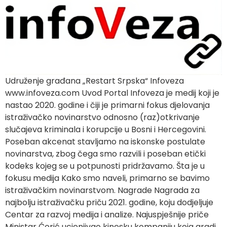
Udruženje građana „Restart Srpska“ Infoveza
www.infoveza.com Uvod Portal Infoveza je medij koji je
nastao 2020. godine i čiji je primarni fokus djelovanja
istraživačko novinarstvo odnosno (raz)otkrivanje
slučajeva kriminala i korupcije u Bosni i Hercegovini.
Poseban akcenat stavljamo na iskonske postulate
novinarstva, zbog čega smo razvili i poseban etički
kodeks kojeg se u potpunosti pridržavamo. Šta je u
fokusu medija Kako smo naveli, primarno se bavimo
istraživačkim novinarstvom. Nagrade Nagrada za
najbolju istraživačku priču 2021. godine, koju dodjeljuje
Centar za razvoj medija i analize. Najuspješnije priče
Ministar Ćorić ucjenjivao kinesku kompaniju koja gradi