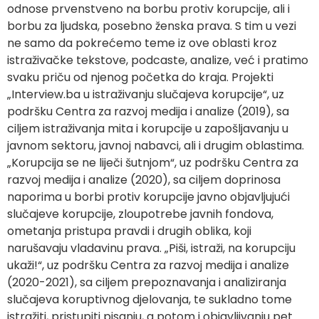
odnose prvenstveno na borbu protiv korupcije, ali i
borbu za ljudska, posebno ženska prava. S tim u vezi
ne samo da pokrećemo teme iz ove oblasti kroz
istraživačke tekstove, podcaste, analize, već i pratimo
svaku priču od njenog početka do kraja. Projekti
„Interview.ba u istraživanju slučajeva korupcije“, uz
podršku Centra za razvoj medija i analize (2019), sa
ciljem istraživanja mita i korupcije u zapošljavanju u
javnom sektoru, javnoj nabavci, ali i drugim oblastima.
„Korupcija se ne liječi šutnjom“, uz podršku Centra za
razvoj medija i analize (2020), sa ciljem doprinosa
naporima u borbi protiv korupcije javno objavljujući
slučajeve korupcije, zloupotrebe javnih fondova,
ometanja pristupa pravdi i drugih oblika, koji
narušavaju vladavinu prava. „Piši, istraži, na korupciju
ukaži!“, uz podršku Centra za razvoj medija i analize
(2020-2021), sa ciljem prepoznavanja i analiziranja
slučajeva koruptivnog djelovanja, te sukladno tome
istražiti, pristupiti pisanju, a potom i objavljivanju pet