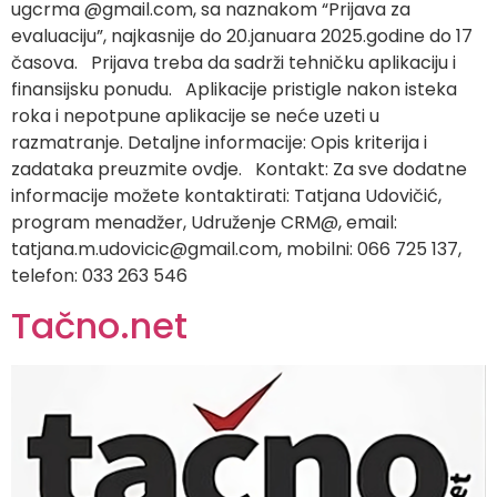
ugcrma @gmail.com, sa naznakom “Prijava za
evaluaciju”, najkasnije do 20.januara 2025.godine do 17
časova. Prijava treba da sadrži tehničku aplikaciju i
finansijsku ponudu. Aplikacije pristigle nakon isteka
roka i nepotpune aplikacije se neće uzeti u
razmatranje. Detaljne informacije: Opis kriterija i
zadataka preuzmite ovdje. Kontakt: Za sve dodatne
informacije možete kontaktirati: Tatjana Udovičić,
program menadžer, Udruženje CRM@, email:
tatjana.m.udovicic@gmail.com
, mobilni: 066 725 137,
telefon: 033 263 546
Tačno.net