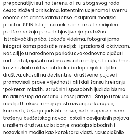
prepoznatljivi su i na terenu, ali su zbog svog rada
često izloženi pritiscima, latentnim ucjenama i svemu
onome što danas karakteriše okupirani medijski
prostor. SPIN Info je na neki način i multimedijalna
platforma koja pored objavljivanja pretežno
istraživačkih priča, takođe videima, fotografijama i
infografikama podstiče medijski i građanski aktivizam.
Naš cilj je u narednom periodu svakodnevno ojačati
rad portal, ojačati rad nezavisnih medija, ali i udruženja
kroz različite aktivnosti kako bi doprinijeli boljitku
društva, ukazali na devijentne društvene pojave i
promovisali prave vrijednosti, ali i dali šansu kreiranju
“pokreta” mladih, stručnih i sposobnih ljudi da bismo
im dali razlog da ostanu u našoj državi. Šta je u fokusu
medija U fokusu medija je istraživanja o korupciji,
kriminalu, kršenju ljudskih prava, netransparentnom
trošenju budžetskog novca i ostalih devijantnih pojava
u našem društvu, uz isticanje značaja slobodnih i
nezavisnih medija kao korektora vlasti. Najuspješnije