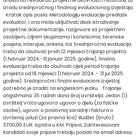
analizirati i evaluirati projektne aktivnosti i rezultate, uz
izradu srednjoročnog i finalnog evaluacionog izvještaja.
Kratak opis posla: Metodologiju evaluacije predlaže
evaluator, i ona može uključivati desk istraživanje
projektne dokumentacije, razgovore sa projektnim
osobljem, ciljnim skupinama i korisnicima, terenske
posjete, intervjue, ankete, itd. Srednjoročna evaluacija
treba da obuhvati prvih 12 mjeseci trajanja projekta
(1.februar 2024.-31.januar 2025. godine), finalna
evaluacija treba da obuhvati cijeli period trajanja
projekta od 18 mjeseci (1.februar 2024. – 31.jul 2025.
godine). Srednjoročni i finalni evaluacioni izvještaj
potrebno je izraditi na engleskom jeziku. Trajanje
angažmana: 35 radnih dana Broj izvršitelja: Jedan (1)
izvršitelj Vrsta ugovora: ugovor o djelu (za fizičke
osobe), ugovor o poslovnoj saradnji i faktura o
izvršenoj usluzi (za pravna lica) Budžet (bruto):
3700,00 EUR. Isplata u KM. Prijava: Zainteresovani
kandidati svoje prijave trebaju poslati na email adresu: