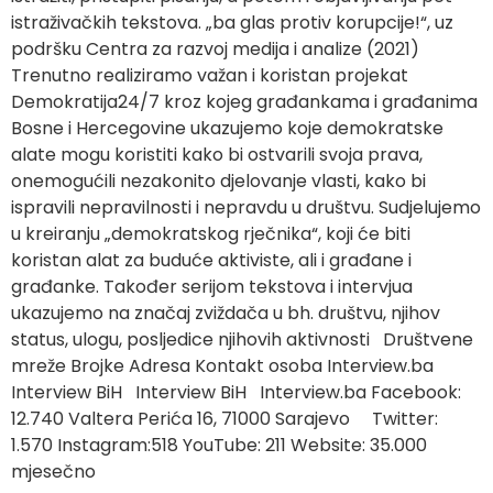
istraživačkih tekstova. „ba glas protiv korupcije!“, uz
podršku Centra za razvoj medija i analize (2021)
Trenutno realiziramo važan i koristan projekat
Demokratija24/7 kroz kojeg građankama i građanima
Bosne i Hercegovine ukazujemo koje demokratske
alate mogu koristiti kako bi ostvarili svoja prava,
onemogućili nezakonito djelovanje vlasti, kako bi
ispravili nepravilnosti i nepravdu u društvu. Sudjelujemo
u kreiranju „demokratskog rječnika“, koji će biti
koristan alat za buduće aktiviste, ali i građane i
građanke. Također serijom tekstova i intervjua
ukazujemo na značaj zviždača u bh. društvu, njihov
status, ulogu, posljedice njihovih aktivnosti Društvene
mreže Brojke Adresa Kontakt osoba Interview.ba
Interview BiH Interview BiH Interview.ba Facebook:
12.740 Valtera Perića 16, 71000 Sarajevo Twitter:
1.570 Instagram:518 YouTube: 211 Website: 35.000
mjesečno