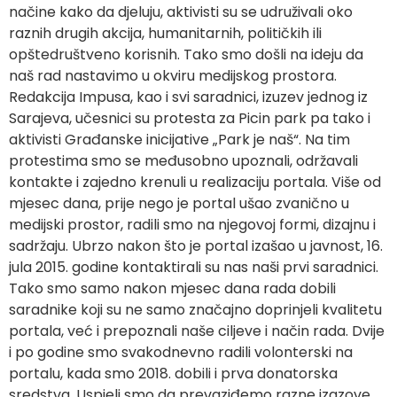
načine kako da djeluju, aktivisti su se udruživali oko
raznih drugih akcija, humanitarnih, političkih ili
opštedruštveno korisnih. Tako smo došli na ideju da
naš rad nastavimo u okviru medijskog prostora.
Redakcija Impusa, kao i svi saradnici, izuzev jednog iz
Sarajeva, učesnici su protesta za Picin park pa tako i
aktivisti Građanske inicijative „Park je naš“. Na tim
protestima smo se međusobno upoznali, održavali
kontakte i zajedno krenuli u realizaciju portala. Više od
mjesec dana, prije nego je portal ušao zvanično u
medijski prostor, radili smo na njegovoj formi, dizajnu i
sadržaju. Ubrzo nakon što je portal izašao u javnost, 16.
jula 2015. godine kontaktirali su nas naši prvi saradnici.
Tako smo samo nakon mjesec dana rada dobili
saradnike koji su ne samo značajno doprinjeli kvalitetu
portala, već i prepoznali naše ciljeve i način rada. Dvije
i po godine smo svakodnevno radili volonterski na
portalu, kada smo 2018. dobili i prva donatorska
sredstva. Uspjeli smo da prevaziđemo razne izazove.