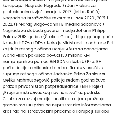
korupcije. Nagrade Nagrada Srđan Aleksić za
profesionalno izvještavanje iz 2017. (Milan Račić)
Nagrada za istraživačke tekstove CRMA 2020., 2021. i
2022. (Predrag Blagovčanin i Elmedina Šabanović)
Nagrada za slobodu govora i medija Johann Philipp
Palm iz 2018. godine (Štefica Galić) Najuspješnije priče
Između HDZ-a i DF-a: Kako je Ministarstvo odbrane BiH
zaštitilo ratnog zločinca Dosije: Afera sa donacijama
World vision pokušao povući 133 miliona KM
namjenjenih za pomoć BiH SDA u službi UZP-a: BH
pošta dodijela milionske tendere firmi u vlasništvu
supruge ratnog zločinca Jadranka Prlića Za sigurnu
Meliku Mahmutbegović policija sedam godina čuva
prazan privatni stan potpredsjednice FBiH Projekti
„Program istraživačkog novinarstva“, uz podršku
Centra za razvoj medija i analite sa ciljem pružanja
građanima BIH pristupa nepristrasnim informacijama,
kroz rad na istraživačkim pričama o korupciji, sukobu