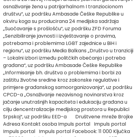
osnaživanje žena u patrijarhalnom I tranziocionom
društvu“, uz podršku Ambasade Češke Republike u
okviru koga su producirana 24 medijska sadržaja
„Suočavanje s prošlošću“, uz podršku ZFD Foruma
„Senzibiliranje javnosti i izvještavanje o pravima,
potrebama i problemima LGBT zajednice u BiH i
regionu“, uz podršku Media Balkans „Društvo u tranziciji
– Lokalni izbori između politčkih obećanja i potreba
građana“, uz podršku Ambasade Češke Republike
„Informisanje bh. društva o problemima i borbi za
zaštitu životne sredine kroz zakonske regulative i
primjere građanskog samoorganizovanja“, uz podršku
CPCD-a „Osnaživanje nezavisnog novinarstva kroz
jačanje unutrašnjih kapaciteta i edukaciju građana u
cilju dencentralizacije medijskog prostora u Republici
Srpskoj“, uz podršku EED-a Društvene mreže Brojke
Adresa Kontakt osoba Impuls portal Impuls portal
Impuls portal Impuls portal Facebook: 11 000 Ključka