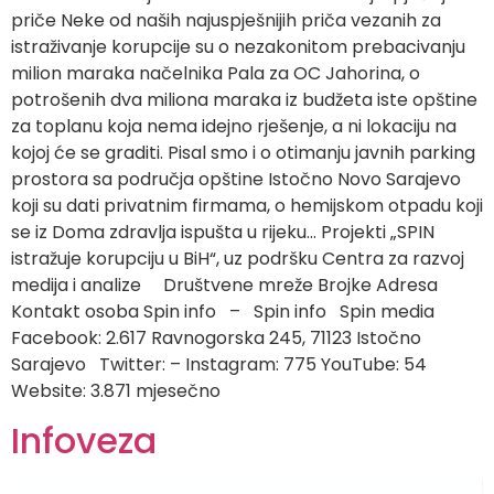
priče Neke od naših najuspješnijih priča vezanih za
istraživanje korupcije su o nezakonitom prebacivanju
milion maraka načelnika Pala za OC Jahorina, o
potrošenih dva miliona maraka iz budžeta iste opštine
za toplanu koja nema idejno rješenje, a ni lokaciju na
kojoj će se graditi. Pisal smo i o otimanju javnih parking
prostora sa područja opštine Istočno Novo Sarajevo
koji su dati privatnim firmama, o hemijskom otpadu koji
se iz Doma zdravlja ispušta u rijeku… Projekti „SPIN
istražuje korupciju u BiH“, uz podršku Centra za razvoj
medija i analize Društvene mreže Brojke Adresa
Kontakt osoba Spin info – Spin info Spin media
Facebook: 2.617 Ravnogorska 245, 71123 Istočno
Sarajevo Twitter: – Instagram: 775 YouTube: 54
Website: 3.871 mjesečno
Infoveza