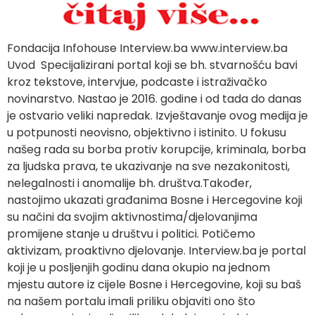
Fondacija Infohouse Interview.ba www.interview.ba
Uvod Specijalizirani portal koji se bh. stvarnošću bavi
kroz tekstove, intervjue, podcaste i istraživačko
novinarstvo. Nastao je 2016. godine i od tada do danas
je ostvario veliki napredak. Izvještavanje ovog medija je
u potpunosti neovisno, objektivno i istinito. U fokusu
našeg rada su borba protiv korupcije, kriminala, borba
za ljudska prava, te ukazivanje na sve nezakonitosti,
nelegalnosti i anomalije bh. društva.Također,
nastojimo ukazati građanima Bosne i Hercegovine koji
su načini da svojim aktivnostima/djelovanjima
promijene stanje u društvu i politici. Potičemo
aktivizam, proaktivno djelovanje. Interview.ba je portal
koji je u posljenjih godinu dana okupio na jednom
mjestu autore iz cijele Bosne i Hercegovine, koji su baš
na našem portalu imali priliku objaviti ono što