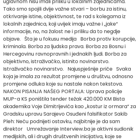
uglavnom nisu imali priliku u lokalnim zajednicama.
Tako smo spojili dvije važne stvari – borbu za istinu,
otkrivanje istine, objektivnost, te rad s kolegama iz
lokalnih zajednica, koji uvijek imaju važne i „jake“
informacije, no, na žalost ne i priliku da to negdje
objave. Šta je u fokusu medija Borba protiv korupcije,
kriminala. Borba za ljudska prava. Borba za Bosnu i
Hercegovinu ravnopravnih i jednakih ljudi. Borba za
objektivno, istraživačko, istinito novinarstvo.
Istraživačko novinarstvo. Najuspješnije priče Svaka
koja je imala za rezultat promjene u društvu, odnosno
promjene odluka koje su nastale nakon tekstova.
NAKON PISANJA NAŠEG PORTALA: Uprava policije
MUP-a KS poništila tender težak 420.000 KM Bista
akademika Voje Dimitrijevića kao „kostur iz ormara“ za
Gradsku upravu Sarajevo Osuđeni falsifikator Sakib
Pleh: Neću podnijeti ostavku, najbitnije je da sam
direktor Umrežavanje Interview.ba je aktivni sudionik
medijskih, ali i drugih društvenih inicijativa, koje se