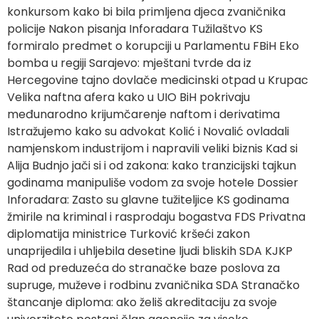
konkursom kako bi bila primljena djeca zvaničnika
policije Nakon pisanja Inforadara Tužilaštvo KS
formiralo predmet o korupciji u Parlamentu FBiH Eko
bomba u regiji Sarajevo: mještani tvrde da iz
Hercegovine tajno dovlače medicinski otpad u Krupac
Velika naftna afera kako u UIO BiH pokrivaju
međunarodno krijumčarenje naftom i derivatima
Istražujemo kako su advokat Kolić i Novalić ovladali
namjenskom industrijom i napravili veliki biznis Kad si
Alija Budnjo jači si i od zakona: kako tranzicijski tajkun
godinama manipuliše vodom za svoje hotele Dossier
Inforadara: Zasto su glavne tužiteljice KS godinama
žmirile na kriminal i rasprodaju bogastva FDS Privatna
diplomatija ministrice Turković kršeći zakon
unaprijedila i uhljebila desetine ljudi bliskih SDA KJKP
Rad od preduzeća do stranačke baze poslova za
supruge, muževe i rodbinu zvaničnika SDA Stranačko
štancanje diploma: ako želiš akreditaciju za svoje