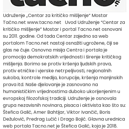
Udruženje „Centar za kritičko mišljenje“ Mostar
Tačno.net www.tacno.net Uvod Udruženje “Centar za
kritičko mišljenje” Mostar i portal Tacno.net osnovani
su 2011. godine. Od tada Centar zajedno sa web
portalom Tacno.net nastoji osnažiti ugrožene, čiji se
glas ne čuje. Osnovna misija Centra i portala je
promocija demokratskih vrijednosti i širenje kritičkog
mišljenja. Borimo se protiv kršenja ljudskih prava,
protiv etničke i vjerske netrpeljivosti, regionalnih
sukoba, kontrole medija, korupcije, kršenja manjinskih
prava itd. Naše djelovanje je zasnovano na
humanističkim vrijednostima duboko ukorijenjenim u
evropskoj filozofskoj tradiciji. Udruženje je osnovala
grupa nezavisnih novinara, pisaca i aktivista kao što su:
Štefica Galić, Amer Bahtijar, Viktor Ivančić, Boris
Dežulović, Predrag Lučić i Drago Bojić. Glavna urednica
web portala Tacno.net je Štefica Galić, koja je 2018.