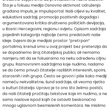
Šta je u fokusu medija Osnovna aktivnost Udruženja
građana Impuls, je Impulsportal. Naši ciljevi su kvalitet,
edukativni sadržaji, promocija pozitivnih događaja i
argumentovana kritika društveno političkih devijacija,
u Bosni i Hercegovini, regionu i svijetu. Opisom sadržaja
pojedinih kategorija najbolje ćemo predstaviti naše
ideje. Svjesni da je medijski prostor “pretrpan”
portalima, krenuli smo u ovaj projekt bez pretenzija da
se dopadnemo široj čitateljskoj publici, ali nemamo
namjeru niti da se fokusiramo na neku određenu ciljnu
grupu. Raznovrsnim sadržajima koje nudimo, nadamo
se da ćemo privući čitatelje razlišitih interesnih, spolni,
starosnih i inih grupa. Često se govori i piše kako mediji
nameću nekvalitetne, šund sadržaje, ali veoma rijetko
o kulturi čitatelja. Upravo je to ono što želimo postići,
da naši čitatelji pročitaju tekstove koje im nudimo, a ne
samo naslove ispod kojih će ostaviti beskonačno
mnogo uglavnom besmislenih komentara. Ne mislimo