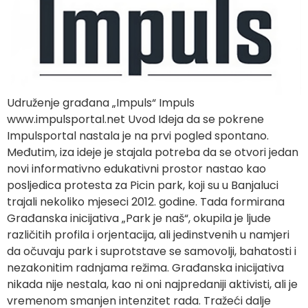
Udruženje građana „Impuls“ Impuls
www.impulsportal.net Uvod Ideja da se pokrene
Impulsportal nastala je na prvi pogled spontano.
Međutim, iza ideje je stajala potreba da se otvori jedan
novi informativno edukativni prostor nastao kao
posljedica protesta za Picin park, koji su u Banjaluci
trajali nekoliko mjeseci 2012. godine. Tada formirana
Građanska inicijativa „Park je naš“, okupila je ljude
različitih profila i orjentacija, ali jedinstvenih u namjeri
da očuvaju park i suprotstave se samovolji, bahatosti i
nezakonitim radnjama režima. Građanska inicijativa
nikada nije nestala, kao ni oni najpredaniji aktivisti, ali je
vremenom smanjen intenzitet rada. Tražeći dalje