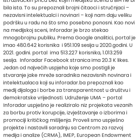
istraživačkih priča bez kojih medijska scena u BiH ne bi
bila ista. To su prepoznali brojni čitaoci i stručnjaci –
nezavisni intelektualci i novinari – koji nam daju veliku
podršku u radu na što smo posebno ponosni. Kao novi
na medijskoj sceni, Inforadar je brzo stekao
mnogobrojnu publiku. Prema Google analitici, portal je
imao 480.642 korisnika i 951.109 sesija u 2020.godini. U
2021. godini. portal ima 513.227 korisnika, 1.013.259
sesija. Inforadar Facebook stranica ima 20.3 K likes.
Jedan od najvećih uspjeha koje smo postigli je
stvaranje jake mreže saradnika nezavisnih novinara i
intelektualaca koji su inforadar.ba prepoznali kao
medij dijaloga i borbe za transparentnost u društvu i
demokratske vrijednosti. Udruženje UMA – portal
Inforadar uspješno je realiziralo niz projekata vezanih
za borbu protiv korupcije, izvještavanje o izborima i
promociji kritičkog mišljenja. Proveli smo uspješno
projekte i nastavili saradnju sa Centrom za razvoj
medija i analize (CRMA), IMEP, European Endowment