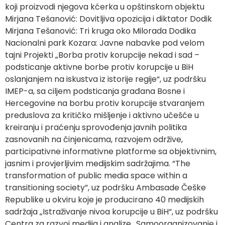
koji proizvodi njegova kćerka u opštinskom objektu
Mirjana Tešanović: Dovitljiva opozicija i diktator Dodik
Mirjana Tešanović: Tri kruga oko Milorada Dodika
Nacionalni park Kozara: Javne nabavke pod velom
tajni Projekti „Borba protiv korupcije nekad i sad –
podsticanje aktivne borbe protiv korupcije u BiH
oslanjanjem na iskustva iz istorije regije“, uz podršku
IMEP-a, sa ciljem podsticanja građana Bosne i
Hercegovine na borbu protiv korupcije stvaranjem
preduslova za kritičko mišljenje i aktivno učešće u
kreiranju i praćenju sprovođenja javnih politika
zasnovanih na činjenicama, razvojem održive,
participativne informativne platforme sa objektivnim,
jasnim i provjerljivim medijskim sadržajima. “The
transformation of public media space within a
transitioning society”, uz podršku Ambasade Češke
Republike u okviru koje je producirano 40 medijskih
sadržaja „Istraživanje nivoa korupcije u BiH“, uz podršku
Centra za razvoj medija i analize „Samoorganizovanje i