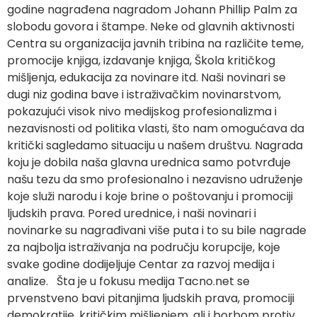
godine nagrađena nagradom Johann Phillip Palm za
slobodu govora i štampe. Neke od glavnih aktivnosti
Centra su organizacija javnih tribina na različite teme,
promocije knjiga, izdavanje knjiga, Škola kritičkog
mišljenja, edukacija za novinare itd. Naši novinari se
dugi niz godina bave i istraživačkim novinarstvom,
pokazujući visok nivo medijskog profesionalizma i
nezavisnosti od politika vlasti, što nam omogućava da
kritički sagledamo situaciju u našem društvu. Nagrada
koju je dobila naša glavna urednica samo potvrđuje
našu tezu da smo profesionalno i nezavisno udruženje
koje služi narodu i koje brine o poštovanju i promociji
ljudskih prava. Pored urednice, i naši novinari i
novinarke su nagrađivani više puta i to su bile nagrade
za najbolja istraživanja na području korupcije, koje
svake godine dodijeljuje Centar za razvoj medija i
analize. Šta je u fokusu medija Tacno.net se
prvenstveno bavi pitanjima ljudskih prava, promociji
demokratije, kritičkim mišljenjem, ali i borbom protiv