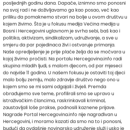
posljednjih godinu dana. Dapače, iznimno smo ponosni
na svoj rad i ne doživljavamo ga kao posao, već kao
priliku da pomaknemo stvari na bolje u ovom društvu u
kojem živimo. Šta je u fokusu medija Većina medija u
Bosni i Hercegovini uglavnom je svrha sebi, baš kao i
politika, aktivizam, sindikalizam, udruživanje, a sve u
smjeru da par pojedinaca živi i ostvaruje primanja.
Naše opredjeljenje je prije plaće želja da se močvara u
kojoj živimo pročisti. Na portalu Hercegovina.info radi
skupina mladih ljudi, s malom djecom, od par mjeseci
do najviše 11 godina. U našem fokusu je ostaviti toj djeci
malo bolju zemlju, malo zdravije društvo nego ono u
kojem smo se mi sami odgajali i živjeli. Premda
obrađujemo sve teme, profilirali smo se upravo u
istraživačkim člancima, raskrinkavali kriminal,
zaustavljali loše prakse, podnosili kaznene prijave.
Nagrade Portal Hercegovina.info nije nagrađivan u
Hercegovini, i moramo kazati da smo na to i ponosni,
budući da ovdašnje novinarsko udruženje služi i usko je