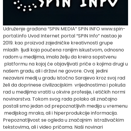
Udruženje građana “SPIN MEDIA” SPIN INFO www.spin-
portal.info Uvod Internet portal “SPIN Info” nastao je
2019. kao proizvod zajedničke kreativnosti grupe
mladih ljudi koja poučena ranijim iskustvom, odnosno
radom u medijima, imala želju da kreira sopstvenu
platformu na kojoj će objavljivati priče o kojima drugi u
našem gradu, ali i državi ne govore. Ovaj jedini
nezavisni medij u gradu Istočno Sarajevo kroz svoj rad
želi da doprinese civilizacijskim vrijednostima i pokuša
rad u medijima vratiti u okvire profesije, i etičkih normi
novinarstva. Tokom svog rada polako ali značajno
postali smo jedan od prepoznatljivih medija u vremenu
medijskog mraka, ali i hiperprodukcije informacija.
Prepoznatljivost se ogleda u značajnim istraživačkim
tekstovima, ali i video pričama. Naši novinari