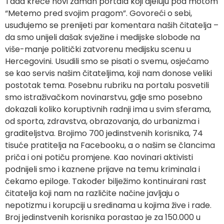
Tada kreće novi zamah portala koji djeluju pod motom
“Metemo pred svojim pragom”. Govoreći o sebi,
usuđujemo se prenijeti par komentara naših čitatelja –
da smo unijeli dašak svježine i medijske slobode na
više-manje politički zatvorenu medijsku scenu u
Hercegovini. Usudili smo se pisati o svemu, osjećamo
se kao servis našim čitateljima, koji nam donose veliki
postotak tema. Posebnu rubriku na portalu posvetili
smo istraživačkom novinarstvu, gdje smo posebno
dokazali koliko koruptivnih radnji ima u svim sferama,
od sporta, zdravstva, obrazovanja, do urbanizma i
graditeljstva. Brojimo 700 jedinstvenih korisnika, 74
tisuće pratitelja na Facebooku, a o našim se člancima
priča i oni potiču promjene. Kao novinari aktivisti
podnijeli smo i kaznene prijave na temu kriminala i
čekamo epiloge. Također bilježimo kontinuirani rast
čitatelja koji nam na različite načine javljaju o
nepotizmu i korupciji u sredinama u kojima žive i rade.
Broj jedinstvenih korisnika porastao je za 150.000 u