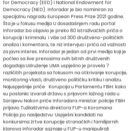
for Democracy (EED) i National Endowment for
Democracy (NED). Inforadar je bio nominiran za
specijalnu nagradu European Press Prize 2021 godine.
Šta je u fokusu medija U dosadašnjem radu portal
Inforadar.ba objavio je preko 80 istraživačkih priča o
korupciji i kriminalu i više od 300 društveno-političkih
analiza i komentara, te niz intervjua i priča od važnosti
za javni interes. Inforadar je jedan od prvi medija koji je
počleo sa live prenosima svih bitnih društvenih
događaja.Udruženje UMA uspješno je provela 7
različitih projekata sa fokusom na otkrivanje korupcije,
monitoring vlasti, društveno političku kritiku i analizu.
Najuspješnije priče Korupcija u Parlamentu FBiH: kako
su poslaniic izvarali državu s prijavom lažnog rada u
Sarajevu Nakon priče Inforadara ministar policije FBiH
prijavio Tužilaštvima direktora FUP-a Koromana
Policija po nasljedstvu: Uspješni kandidati na
konkursima žrtve korupcije stranačkih i familijarnih
klanova Inforadar saznaje u FUP-u manipulirali